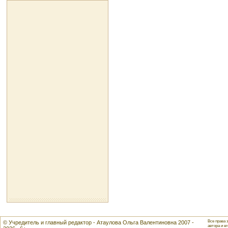
Все права 
© Учредитель и главный редактор - Атаулова Ольга Валентиновна 2007 -
автора и ег