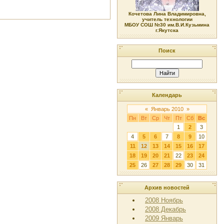
Кочетова Лина Владимировна,
учитель технологии
МБОУ СОШ №30 им.В.И.Кузьмина
г.Якутска
Поиск
Календарь
«
Январь 2010
»
Пн
Вт
Ср
Чт
Пт
Сб
Вс
1
2
3
4
5
6
7
8
9
10
11
12
13
14
15
16
17
18
19
20
21
22
23
24
25
26
27
28
29
30
31
Архив новостей
2008 Ноябрь
2008 Декабрь
2009 Январь