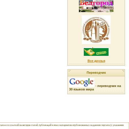
Все друзья
Переводчик
-
переводчик на
30 языков мира
ла и со ссылкой на авторов статей, публикаций и иных материалов опубликованных на данном портале (с указанием