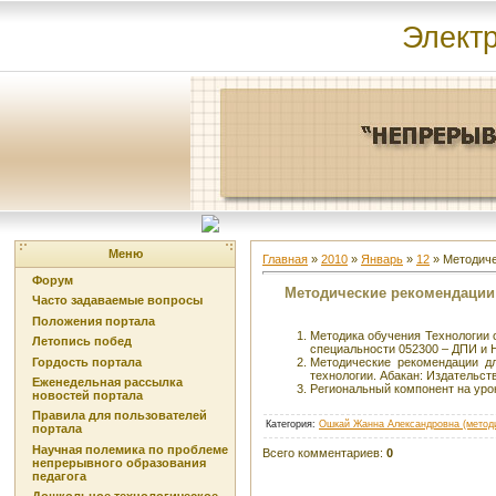
Элект
Меню
Главная
»
2010
»
Январь
»
12
» Методиче
Форум
Методические рекомендации
Часто задаваемые вопросы
Положения портала
Методика обучения Технологии 
Летопись побед
специальности 052300 – ДПИ и Н
Гордость портала
Методические рекомендации дл
технологии. Абакан: Издательс
Еженедельная рассылка
Региональный компонент на уро
новостей портала
Правила для пользователей
Категория
:
Ошкай Жанна Александровна (метод
портала
Научная полемика по проблеме
Всего комментариев
:
0
непрерывного образования
педагога