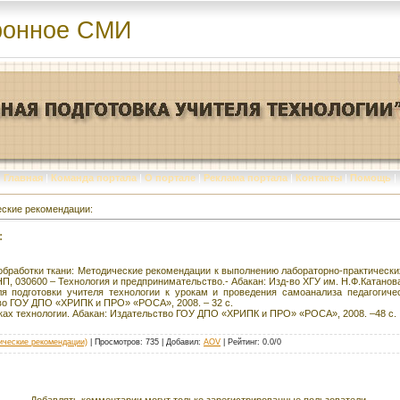
ронное СМИ
Главная
|
Команда портала
|
О портале
|
Реклама портала
|
Контакты
|
Помощь
|
ские рекомендации:
:
обработки ткани: Методические рекомендации к выполнению лабораторно-практически
П, 030600 – Технология и предпринимательство.- Абакан: Изд-во ХГУ им. Н.Ф.Катанова
я подготовки учителя технологии к урокам и проведения самоанализа педагогиче
тво ГОУ ДПО «ХРИПК и ПРО» «РОСА», 2008. – 32 с.
ках технологии. Абакан: Издательство ГОУ ДПО «ХРИПК и ПРО» «РОСА», 2008. –48 с.
ические рекомендации)
|
Просмотров
: 735 |
Добавил
:
AOV
|
Рейтинг
:
0.0
/
0
Добавлять комментарии могут только зарегистрированные пользователи.