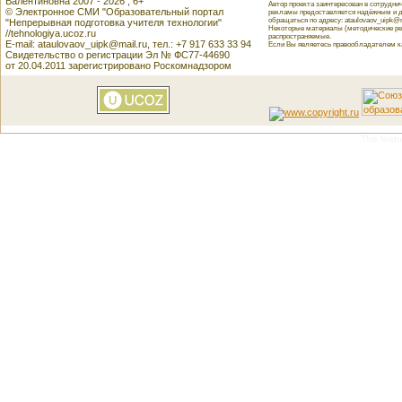
Валентиновна 2007 - 2026 , 6+
Автор проекта заинтересован в сотрудн
© Электронное СМИ "Образовательный портал
рекламы предоставляется надёжным и д
обращаться по адресу: ataulovaov_uipk@m
"Непрерывная подготовка учителя технологии"
Некоторые материалы (методические реко
//tehnologiya.ucoz.ru
распространяемые.
E-mail: ataulovaov_uipk@mail.ru, тел.: +7 917 633 33 94
Если Вы являетесь правообладателем как
Свидетельство о регистрации Эл № ФС77-44690
от 20.04.2011 зарегистрировано Роскомнадзором
This featu