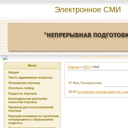
Электронное СМИ
Главная
|
Команда портала
|
О
Меню
Главная
»
2012
»
Май
Форум
Часто задаваемые вопросы
Положения портала
07 Мая, Понедельник
Летопись побед
20:47
построение чертежа фартука с на
Гордость портала
Еженедельная рассылка
новостей портала
Правила для пользователей
портала
Научная полемика по проблеме
непрерывного образования
педагога