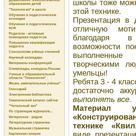
школы тоже можн
Дошкольное технологическое
образование детей
этой технике.
"Технология" в школе
Обучение в педагогическом
Презентация в 
колледже
Обучение в педагогическом
отличную моти
вузе
Родители - активные
благодаря 
помощники педагогов
Повышение квалификации
возможности по
педагога
Соискателям учёных степеней
выполненны
Научный календарь
творческими лю
Материалы конференций
Олимпиады, конкурсы России
умельцы!
Ученые в образовательной
области "Технология"
Ребята 3 - 4 кла
Жизнь замечательных учёных"
достаточно акк
Глоссарий
Электронная библиотека
выполнять все.
Тематический каталог сайтов
Материал 
"Читальный зал"
По страницам журналов...
«Конструиро
Интересное - рядом
Литературная страничка
технике «Квил
Музыкальная страничка
виде презентаци
Картинная галерея