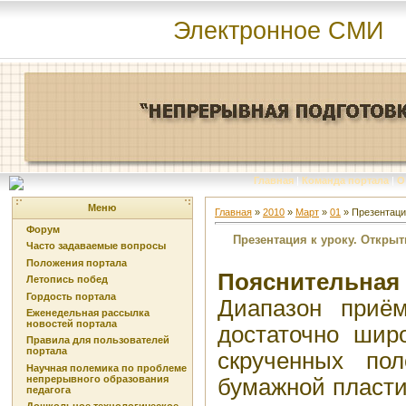
Электронное СМИ
Главная
|
Команда портала
|
О
Меню
Главная
»
2010
»
Март
»
01
» Презентация
Форум
Презентация к уроку. Открытк
Часто задаваемые вопросы
Положения портала
Пояснительная 
Летопись побед
Гордость портала
Диапазон приё
Еженедельная рассылка
новостей портала
достаточно широ
Правила для пользователей
портала
скрученных по
Научная полемика по проблеме
непрерывного образования
бумажной пласти
педагога