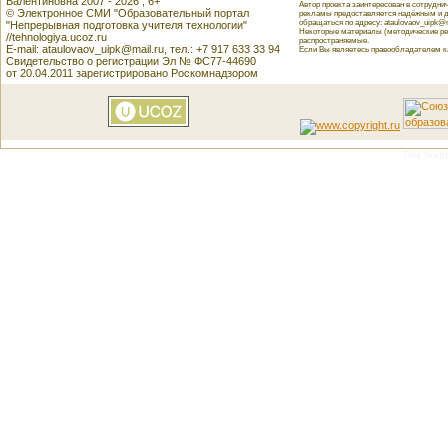
Валентиновна 2007 - 2026 , 6+
Автор проекта заинтересован в сотрудн
© Электронное СМИ "Образовательный портал
рекламы предоставляется надёжным и д
обращаться по адресу: ataulovaov_uipk@m
"Непрерывная подготовка учителя технологии"
Некоторые материалы (методические реко
//tehnologiya.ucoz.ru
распространяемые.
E-mail: ataulovaov_uipk@mail.ru, тел.: +7 917 633 33 94
Если Вы являетесь правообладателем как
Свидетельство о регистрации Эл № ФС77-44690
от 20.04.2011 зарегистрировано Роскомнадзором
This featu