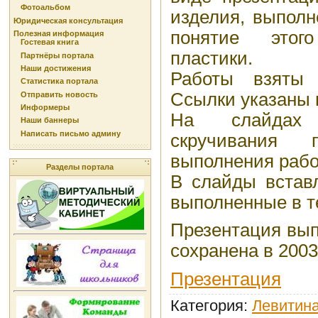
Фотоальбом
изделия, выполн
Юридическая консультация
понятие этог
Полезная информация
Гостевая книга
пластики.
Партнёры портала
Наши достижения
Работы взяты 
Статистика портала
Ссылки указаны 
Отправить новость
Информеры
На слайдах
Наши баннеры
Написать письмо админу
скручивания 
выполнения рабо
Разделы портала
В слайды встав
выполненные в те
Презентация вып
сохранена в 2003
Презентация
Категория
:
Левитина