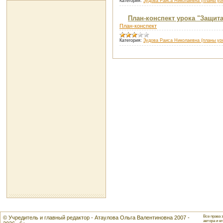
Категория:
Зудова Раиса Николаевна (планы уро
План-конспект урока "Защита 
План-конспект
Категория:
Зудова Раиса Николаевна (планы уро
Все права 
© Учредитель и главный редактор - Атаулова Ольга Валентиновна 2007 -
автора и ег