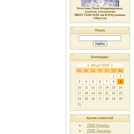
Кочетова Лина Владимировна,
учитель технологии
МБОУ СОШ №30 им.В.И.Кузьмина
г.Якутска
Поиск
Календарь
«
Август 2026
»
Пн
Вт
Ср
Чт
Пт
Сб
Вс
1
2
3
4
5
6
7
8
9
10
11
12
13
14
15
16
17
18
19
20
21
22
23
24
25
26
27
28
29
30
31
Архив новостей
2008 Ноябрь
2008 Декабрь