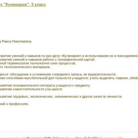
 "Кулинария", 5 класс
а Раиса Николаевна.
витию умений и навыков по раз-делу «Кулинария» и использование их в повседневно
звитию умений и навыков работы с географической картой.
ной терминологии технологиче-ских процессов.
го технологического материала.
ихся: обогащение и усложнение словарного запаса, ее выразительности.
ыми способами мыслительной дея-тельности учащихся: учить выделять главное, обо
азвитию познавательного интереса учащихся к предмету.
азвитию самостоятельности уча-щихся.
звитию трудовых, экологических, экономических и других качеств личности.
ний о профессиях.