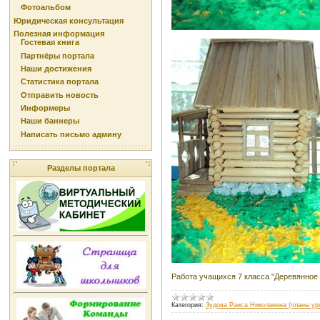
Фотоальбом
Юридическая консультация
Полезная информация
Гостевая книга
Партнёры портала
Наши достижения
Статистика портала
Отправить новость
Информеры
Наши баннеры
Написать письмо админу
Разделы портала
Работа учащихся 7 класса "Деревянное 
Категория:
Зудова Раиса Николаевна (планы уро