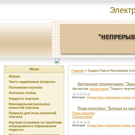
Элект
Меню
Главная
»
Зудова Раиса Николаевна (пла
Форум
Часто задаваемые вопросы
Авторская презентация "Защ
Положения портала
Авторская
презентация
"Защита творчес
Летопись побед
Категория:
Зудова Раиса Николаевна (планы уро
Гордость портала
Еженедельная рассылка
новостей портала
План-конспект "Блюда из кру
План-конспект
Правила для пользователей
Презентация
портала
Научная полемика по проблеме
Категория:
Зудова Раиса Николаевна (планы уро
непрерывного образования
педагога