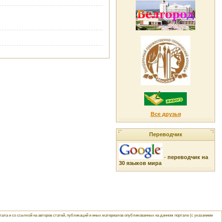
Все друзья
Переводчик
-
переводчик на
30 языков мира
ла и со ссылкой на авторов статей, публикаций и иных материалов опубликованных на данном портале (с указанием