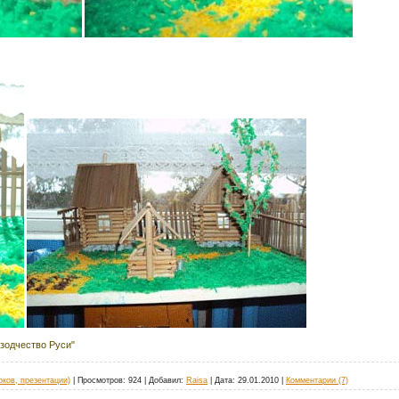
зодчество Руси"
ков, презентации)
|
Просмотров:
924
|
Добавил:
Raisa
|
Дата:
29.01.2010
|
Комментарии (7)