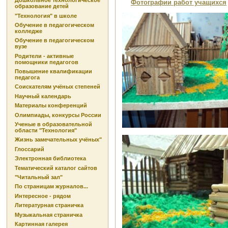
Дошкольное технологическое
Фотографии работ учащихся
образование детей
"Технология" в школе
Обучение в педагогическом
колледже
Обучение в педагогическом
вузе
Родители - активные
помощники педагогов
Повышение квалификации
педагога
Соискателям учёных степеней
Научный календарь
Материалы конференций
Олимпиады, конкурсы России
Ученые в образовательной
области "Технология"
Жизнь замечательных учёных"
Глоссарий
Электронная библиотека
Тематический каталог сайтов
"Читальный зал"
По страницам журналов...
Интересное - рядом
Литературная страничка
Музыкальная страничка
Картинная галерея