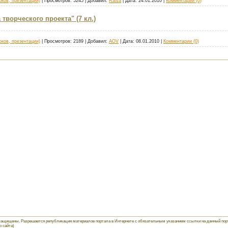
ков, презентации)
|
Просмотров:
5245
|
Добавил:
Raisa
|
Дата:
24.01.2010
|
Комментарии (0)
творческого проекта" (7 кл.)
ков, презентации)
|
Просмотров:
2189
|
Добавил:
AOV
|
Дата:
08.01.2010
|
Комментарии (0)
защищены. Разрешается републикация материалов портала в Интернете с обязательным указанием ссылки на данный порта
о сайта)