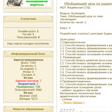
Обобщающий урок по разделу
МОУ Жедяевская СОШ
Модуль: Кулинария.
Тема: Обобщающий урок по теме
Статистика
«Кулинария»
Количество часов: 2.
Класс: 5
Онлайн всего:
1
Разработала: учитель1 категории Зудов
Гостей:
1
Пользователей:
0
Цели урока:
1.Образовательные.
Наш портал сегодня посетители:
1.1.Способствовать формированию и раз
1.2. Способствовать формированию и ра
1.3. Способствовать запоминанию основ
Информационный блок
1.4. Способствовать осознанию основно
2. Развивающие.
Зарегистрированных
2.1.Способствовать развитию речи учащ
Всего: 7334
2.2. Способствовать овладению основн
За месяц: 4
знания, ставить и разрешать проблемы.
За неделю: 2
2.3. Способствовать формированию и р
Вчера: 0
2.4. Способствовать формированию и р
Сегодня: 0
3.Воспитательные.
Из них
3.1. Способствовать формированию и ра
Администраторов: 7
4.Профориентационные.
Модераторов: 7
4.1. Способствовать формированию зна
Проверенных: 739
Методическое оснащение урока:
Пользователей: 6580
- кабинет трудового обучения
Из них
Материально-техническая база:
Мужчин: 2163
дидактическое обеспечение:
Женщин: 5171
- учебник
...
Читать дальше »
Новости образования