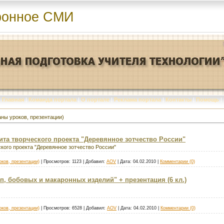
ронное СМИ
Главная
|
Команда портала
|
О портале
|
Реклама портала
|
Контакты
|
Помощь
|
ны уроков, презентации)
ита творческого проекта "Деревянное зотчество России"
кого проекта "Деревянное зотчество России"
ков, презентации)
|
Просмотров:
1123
|
Добавил:
AOV
|
Дата:
04.02.2010
|
Комментарии (0)
п, бобовых и макаронных изделий" + презентация (6 кл.)
ков, презентации)
|
Просмотров:
6528
|
Добавил:
AOV
|
Дата:
04.02.2010
|
Комментарии (0)