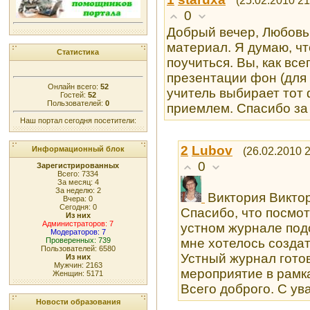
0
Добрый вечер, Любовь
материал. Я думаю, чт
Статистика
поучиться. Вы, как все
презентации фон (для 
Онлайн всего:
52
учитель выбирает тот
Гостей:
52
Пользователей:
0
приемлем. Спасибо за 
Наш портал сегодня посетители:
2
Lubоv
(26.02.2010 2
Информационный блок
0
Зарегистрированных
Всего: 7334
За месяц: 4
За неделю: 2
Виктория Виктор
Вчера: 0
Сегодня: 0
Спасибо, что посмо
Из них
Администраторов: 7
устном журнале под
Модераторов: 7
мне хотелось созда
Проверенных: 739
Пользователей: 6580
Устный журнал гото
Из них
Мужчин: 2163
мероприятие в рамка
Женщин: 5171
Всего доброго. С ув
Новости образования