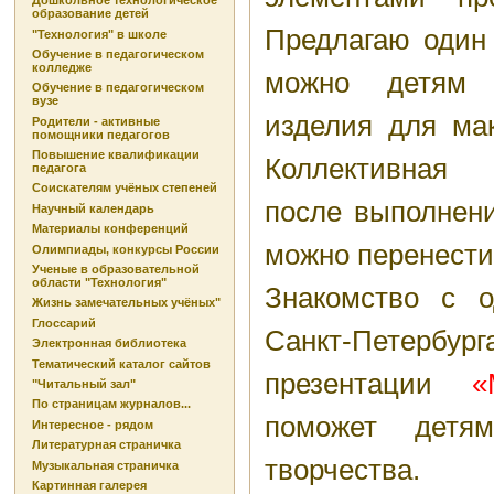
Дошкольное технологическое
образование детей
Предлагаю один 
"Технология" в школе
Обучение в педагогическом
колледже
можно детям 
Обучение в педагогическом
вузе
изделия для мак
Родители - активные
помощники педагогов
Повышение квалификации
Коллективная
педагога
Соискателям учёных степеней
после выполнени
Научный календарь
Материалы конференций
можно перенести
Олимпиады, конкурсы России
Ученые в образовательной
области "Технология"
Знакомство с 
Жизнь замечательных учёных"
Глоссарий
Санкт-Пете
Электронная библиотека
Тематический каталог сайтов
презентации
«
"Читальный зал"
По страницам журналов...
поможет детя
Интересное - рядом
Литературная страничка
творчества.
Музыкальная страничка
Картинная галерея