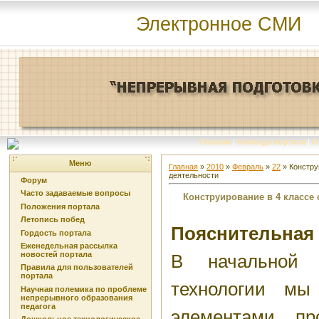
Электронное СМИ
Главная
|
Команда портала
|
О
Меню
Главная
»
2010
»
Февраль
»
22
» Констру
деятельности
Форум
Часто задаваемые вопросы
Конструирование в 4 классе
Положения портала
Летопись побед
Пояснительная 
Гордость портала
Еженедельная рассылка
новостей портала
В начальной
Правила для пользователей
портала
технологии мы
Научная полемика по проблеме
непрерывного образования
педагога
элементами про