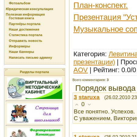
План-конспект.
Фотоальбом
Юридическая консультация
Полезная информация
Презентация "Ус
Гостевая книга
Партнёры портала
Музыкальное со
Наши достижения
Статистика портала
Отправить новость
Информеры
Наши баннеры
Категория
:
Левитина
Написать письмо админу
презентации)
|
Прос
AOV
|
Рейтинг
:
0.0
/
0
Разделы портала
Всего комментариев
:
3
Порядок вывода
3
staruxa
(26.02.2010 23
0
Все понятно. Успехов.
С уважением, Виктори
1
staruxa
(25.02.2010 21