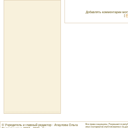
Добавлять комментарии могу
[
Р
Все права защищены. Разрешается репуб
© Учредитель и главный редактор - Атаулова Ольга
иных материалов опубликованных на данн