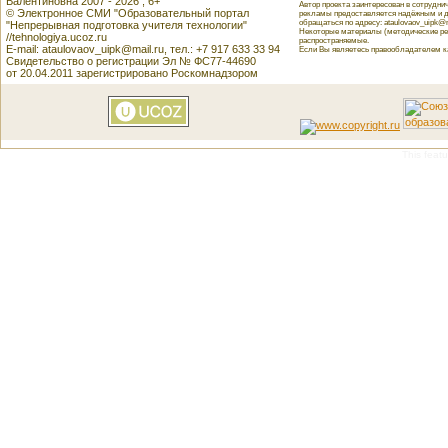
Валентиновна 2007 - 2026 , 6+
Автор проекта заинтересован в сотрудн
© Электронное СМИ "Образовательный портал
рекламы предоставляется надёжным и д
обращаться по адресу: ataulovaov_uipk@m
"Непрерывная подготовка учителя технологии"
Некоторые материалы (методические реко
//tehnologiya.ucoz.ru
распространяемые.
E-mail: ataulovaov_uipk@mail.ru, тел.: +7 917 633 33 94
Если Вы являетесь правообладателем как
Свидетельство о регистрации Эл № ФС77-44690
от 20.04.2011 зарегистрировано Роскомнадзором
This featu