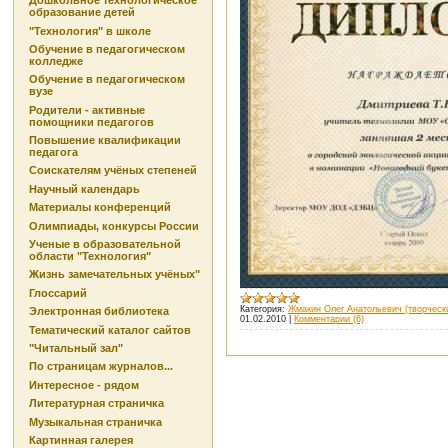
Дошкольное технологическое
образование детей
"Технология" в школе
Обучение в педагогическом
колледже
Обучение в педагогическом
вузе
Родители - активные
помощники педагогов
Повышение квалификации
педагога
Соискателям учёных степеней
Научный календарь
Материалы конференций
Олимпиады, конкурсы России
Ученые в образовательной
области "Технология"
Жизнь замечательных учёных"
Глоссарий
Категория:
Жмакин Олег Анатольевич (творческ
Электронная библиотека
01.02.2010
|
Комментарии (6)
Тематический каталог сайтов
"Читальный зал"
По страницам журналов...
Интересное - рядом
Литературная страничка
Музыкальная страничка
Картинная галерея