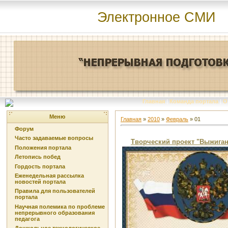
Электронное СМИ
Главная
|
Команда портала
|
О
Меню
Главная
»
2010
»
Февраль
»
01
Форум
Часто задаваемые вопросы
Творческий проект "Выжиган
Положения портала
Летопись побед
Гордость портала
Еженедельная рассылка
новостей портала
Правила для пользователей
портала
Научная полемика по проблеме
непрерывного образования
педагога