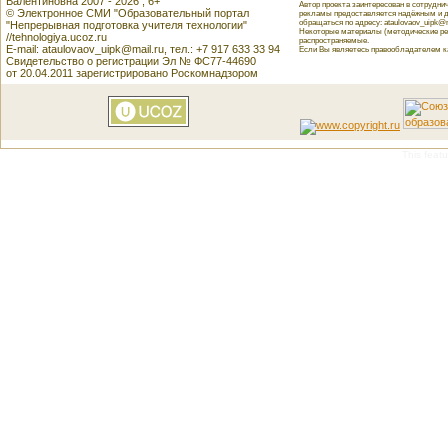
Валентиновна 2007 - 2026 , 6+
Автор проекта заинтересован в сотрудн
© Электронное СМИ "Образовательный портал
рекламы предоставляется надёжным и д
обращаться по адресу: ataulovaov_uipk@m
"Непрерывная подготовка учителя технологии"
Некоторые материалы (методические реко
//tehnologiya.ucoz.ru
распространяемые.
E-mail: ataulovaov_uipk@mail.ru, тел.: +7 917 633 33 94
Если Вы являетесь правообладателем как
Свидетельство о регистрации Эл № ФС77-44690
от 20.04.2011 зарегистрировано Роскомнадзором
This featu