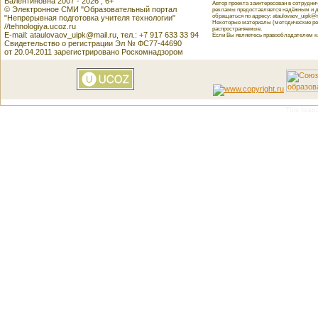
Валентиновна 2007 - 2026 , 6+
Автор проекта заинтересован в сотрудн
© Электронное СМИ "Образовательный портал
рекламы предоставляется надёжным и д
обращаться по адресу: ataulovaov_uipk@m
"Непрерывная подготовка учителя технологии"
Некоторые материалы (методические реко
//tehnologiya.ucoz.ru
распространяемые.
E-mail: ataulovaov_uipk@mail.ru, тел.: +7 917 633 33 94
Если Вы являетесь правообладателем как
Свидетельство о регистрации Эл № ФС77-44690
от 20.04.2011 зарегистрировано Роскомнадзором
This featu