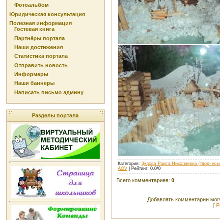
Фотоальбом
Юридическая консультация
Полезная информация
Гостевая книга
Партнёры портала
Наши достижения
Статистика портала
Отправить новость
Информеры
Наши баннеры
Написать письмо админу
Разделы портала
Категория
:
Зудова Раиса Николаевна (творческ
AOV
|
Рейтинг
:
0.0
/
0
Всего комментариев
:
0
Добавлять комментарии могу
[
Р