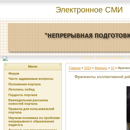
Электронное СМИ
Главная
|
Команда портала
|
О
Меню
Главная
»
2010
»
Февраль
»
10
» Фрагмен
Форум
Фрагменты коллективной ра
Часто задаваемые вопросы
Положения портала
Летопись побед
Гордость портала
Еженедельная рассылка
новостей портала
Правила для пользователей
портала
Научная полемика по проблеме
непрерывного образования
педагога