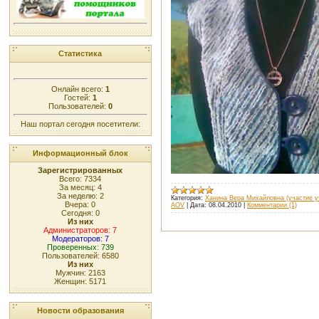
Статистика
Онлайн всего:
1
Гостей:
1
Пользователей:
0
Наш портал сегодня посетители:
Информационный блок
Зарегистрированных
Всего: 7334
За месяц: 4
За неделю: 2
Категория:
Ханина Вера Михайловна (участие у
Вчера: 0
AOV
|
Дата:
08.04.2010
|
Комментарии (1)
Сегодня: 0
Из них
Администраторов: 7
Модераторов: 7
Проверенных: 739
Пользователей: 6580
Из них
Мужчин: 2163
Женщин: 5171
Новости образования