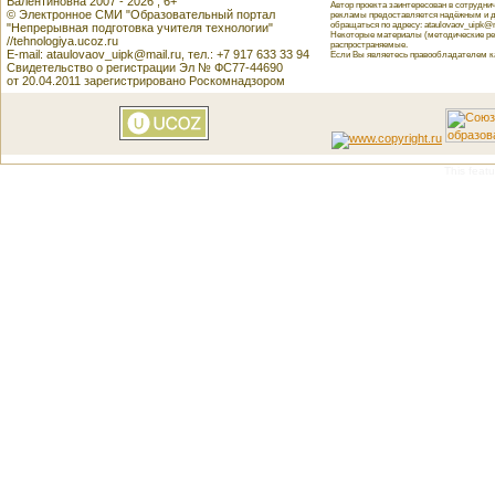
Валентиновна 2007 - 2026 , 6+
Автор проекта заинтересован в сотрудн
© Электронное СМИ "Образовательный портал
рекламы предоставляется надёжным и д
обращаться по адресу: ataulovaov_uipk@m
"Непрерывная подготовка учителя технологии"
Некоторые материалы (методические реко
//tehnologiya.ucoz.ru
распространяемые.
E-mail: ataulovaov_uipk@mail.ru, тел.: +7 917 633 33 94
Если Вы являетесь правообладателем как
Свидетельство о регистрации Эл № ФС77-44690
от 20.04.2011 зарегистрировано Роскомнадзором
This featu