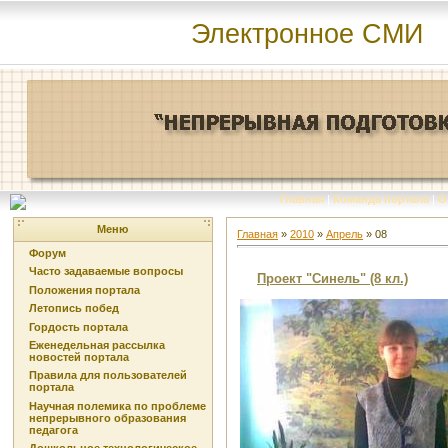
Электронное СМИ
Главная
|
Команда портала
|
О
Меню
Главная
»
2010
»
Апрель
»
08
Форум
Часто задаваемые вопросы
Проект "Синель" (8 кл.)
Положения портала
Летопись побед
Гордость портала
Еженедельная рассылка
новостей портала
Правила для пользователей
портала
Научная полемика по проблеме
непрерывного образования
педагога