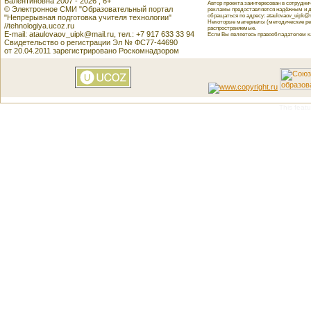
Валентиновна 2007 - 2026 , 6+
Автор проекта заинтересован в сотрудн
© Электронное СМИ "Образовательный портал
рекламы предоставляется надёжным и д
обращаться по адресу: ataulovaov_uipk@m
"Непрерывная подготовка учителя технологии"
Некоторые материалы (методические реко
//tehnologiya.ucoz.ru
распространяемые.
E-mail: ataulovaov_uipk@mail.ru, тел.: +7 917 633 33 94
Если Вы являетесь правообладателем как
Свидетельство о регистрации Эл № ФС77-44690
от 20.04.2011 зарегистрировано Роскомнадзором
This featu