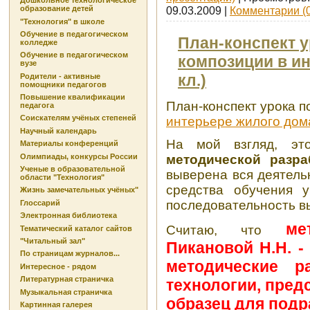
Дошкольное технологическое
образование детей
09.03.2009
|
Комментарии (0
"Технология" в школе
Обучение в педагогическом
План-конспект у
колледже
Обучение в педагогическом
композиции в ин
вузе
кл.)
Родители - активные
помощники педагогов
Повышение квалификации
План-конспект урока по
педагога
Соискателям учёных степеней
интерьере жилого дом
Научный календарь
На мой взгляд, э
Материалы конференций
Олимпиады, конкурсы России
методической разра
Ученые в образовательной
выверена вся деятель
области "Технология"
средства обучения у
Жизнь замечательных учёных"
последовательность в
Глоссарий
Электронная библиотека
ме
Считаю, что
Тематический каталог сайтов
"Читальный зал"
Пикановой Н.Н. 
По страницам журналов...
методические р
Интересное - рядом
Литературная страничка
технологии, пред
Музыкальная страничка
образец для под
Картинная галерея