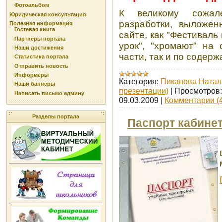
Фотоальбом
К великому сожале
Юридическая консультация
разработки, выложе
Полезная информация
Гостевая книга
сайте, как "Фестиваль
Партнёры портала
урок", "хромают" на 
Наши достижения
части, так и по содерж
Статистика портала
Отправить новость
Информеры
Категория:
Пиканова Натал
Наши баннеры
презентации)
|
Просмотров:
Написать письмо админу
09.03.2009
|
Комментарии (4
Разделы портала
Паспорт кабине