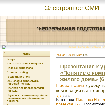
Электронное СМИ
Главная
|
Команда портала
|
О
Меню
Главная
»
2009
»
Март
»
09
Форум
Часто задаваемые вопросы
Презентация к у
Положения портала
«Понятие о комп
Летопись побед
Гордость портала
жилого дома» (6 
Еженедельная рассылка
новостей портала
Презентация
к уроку т
Правила для пользователей
композиции в интерьере
портала
Научная полемика по проблеме
непрерывного образования
Категория:
Пиканова Натал
педагога
презентации)
|
Просмотров: