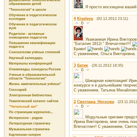
Дошкольное технологическое
образование детей
Я просто восхищена вашей 
"Технология" в школе
Обучение в педагогическом
4
Kiseleva
(02.12.2012 23:11)
колледже
0
Обучение в педагогическом
вузе
Родители - активные
помощники педагогов
Уважаемая Ирина Викторов
Повышение квалификации
"Баталия 1812г." Впечатляет!!!
педагога
Браво!
Соискателям учёных степеней
С уважением, Ольга Викторовна.
Научный календарь
Материалы конференций
3
батик
(26.11.2012 18:35)
Олимпиады, конкурсы России
0
Ученые в образовательной
области "Технология"
Шикарная композиция! Ирин
Жизнь замечательных учёных"
конкурсе и в дальнейшем творче
Глоссарий
С уважением, Татьяна Михайлов
Электронная библиотека
Тематический каталог сайтов
2
Светлана_Носкова
(23.11.2012
0
"Читальный зал"
По страницам журналов...
Модульные оригами предст
Интересное - рядом
Ирина Викторовна, мне очень по
Литературная страничка
Впечатляет! С уважением, Свет
Музыкальная страничка
Картинная галерея