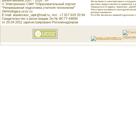
Валентиновна 2007 - 2026 , 6+
Автор проекта заинтересован в сотрудн
© Электронное СМИ "Образовательный портал
рекламы предоставляется надёжным и д
обращаться по адресу: ataulovaov_uipk@m
"Непрерывная подготовка учителя технологии"
Некоторые материалы (методические реко
//tehnologiya.ucoz.ru
распространяемые.
E-mail: ataulovaov_uipk@mail.ru, тел.: +7 917 633 33 94
Если Вы являетесь правообладателем как
Свидетельство о регистрации Эл № ФС77-44690
от 20.04.2011 зарегистрировано Роскомнадзором
This featu