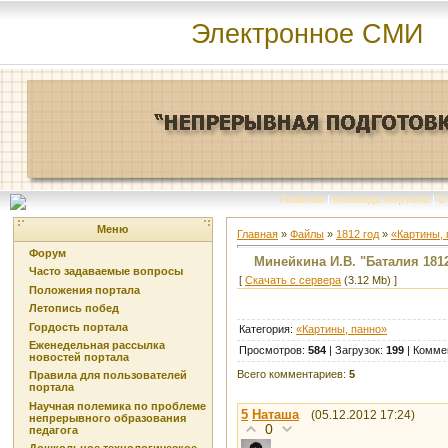
Электронное СМИ
Главная
|
Команда портала
|
О
Меню
Главная
»
Файлы
»
1812 год
»
«Картины, 
Форум
Минейкина И.В. "Баталия 1812
Часто задаваемые вопросы
[
Скачать с сервера
(3.12 Mb) ]
Положения портала
Летопись побед
Гордость портала
Категория
:
«Картины, панно»
Еженедельная рассылка
Просмотров
:
584
|
Загрузок
:
199
|
Комме
новостей портала
Всего комментариев
:
5
Правила для пользователей
портала
Научная полемика по проблеме
5
Наташа
(05.12.2012 17:24)
непрерывного образования
0
педагога