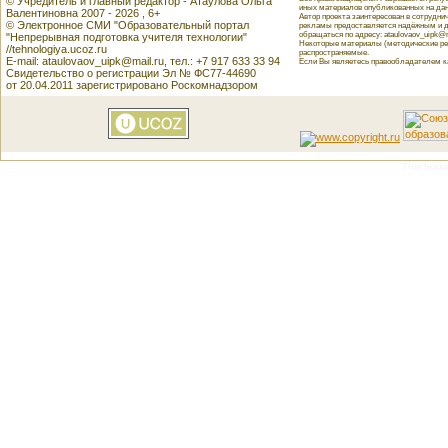
© Учредитель и главный редактор - Атаулова Ольга
иных материалов опубликованных на данн
Валентиновна 2007 - 2026 , 6+
Автор проекта заинтересован в сотрудн
© Электронное СМИ "Образовательный портал
рекламы предоставляется надёжным и д
обращаться по адресу: ataulovaov_uipk@m
"Непрерывная подготовка учителя технологии"
Некоторые материалы (методические реко
//tehnologiya.ucoz.ru
распространяемые.
E-mail: ataulovaov_uipk@mail.ru, тел.: +7 917 633 33 94
Если Вы являетесь правообладателем как
Свидетельство о регистрации Эл № ФС77-44690
от 20.04.2011 зарегистрировано Роскомнадзором
This featu