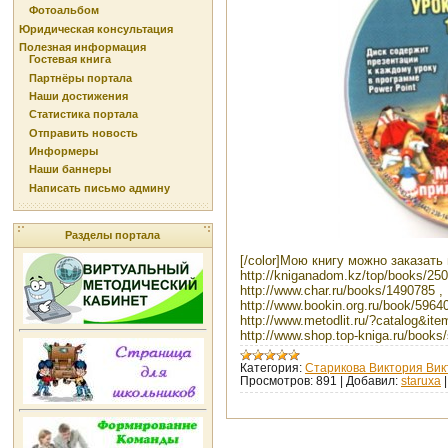
Фотоальбом
Юридическая консультация
Полезная информация
Гостевая книга
Партнёры портала
Наши достижения
Статистика портала
Отправить новость
Информеры
Наши баннеры
Написать письмо админу
Разделы портала
[/color]Мою книгу можно заказать
http://kniganadom.kz/top/books/25
http://www.char.ru/books/1490785 ,
http://www.bookin.org.ru/book/59640
http://www.metodlit.ru/?catalog&ite
http://www.shop.top-kniga.ru/books/s
Категория:
Старикова Виктория Вик
Просмотров:
891
|
Добавил:
staruxa