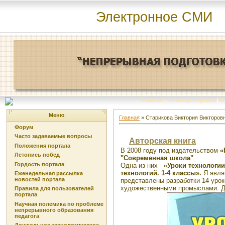
Электронное СМИ
Главная
|
Команда портала
|
О
Меню
Главная
»
Старикова Виктория Викторовн
Форум
Часто задаваемые вопросы
Авторская книга
Положения портала
В 2008 году под издательством
«
Летопись побед
"Современная школа"
.
Гордость портала
Одна из них -
«Уроки технологи
технологий. 1-4 классы».
Я являю
Еженедельная рассылка
новостей портала
представлены разработки 14 уро
художественными промыслами. Ди
Правила для пользователей
портала
Научная полемика по проблеме
непрерывного образования
педагога