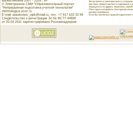
Валентиновна 2007 - 2026 , 6+
Автор проекта заинтересован в сотрудн
© Электронное СМИ "Образовательный портал
рекламы предоставляется надёжным и д
обращаться по адресу: ataulovaov_uipk@m
"Непрерывная подготовка учителя технологии"
Некоторые материалы (методические реко
//tehnologiya.ucoz.ru
распространяемые.
E-mail: ataulovaov_uipk@mail.ru, тел.: +7 917 633 33 94
Если Вы являетесь правообладателем как
Свидетельство о регистрации Эл № ФС77-44690
от 20.04.2011 зарегистрировано Роскомнадзором
This featu