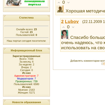
0
Хорошая методиче
Статистика
2
Lubоv
(22.11.2009 1
0
Онлайн всего:
23
Гостей:
23
Пользователей:
0
Спасибо большое
Наш портал сегодня посетители:
очень надеюсь, что 
использовать на свои
Информационный блок
Зарегистрированных
Всего: 7334
Добавлять комментарии могу
За месяц: 6
[
Р
За неделю: 2
Вчера: 2
Сегодня: 0
Из них
Администраторов: 7
Модераторов: 7
Проверенных: 739
Пользователей: 6580
Из них
Мужчин: 2163
Женщин: 5171
Новости образования