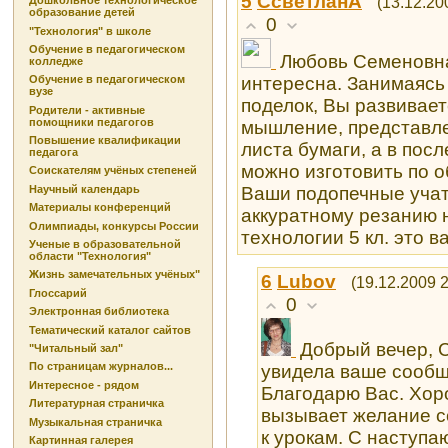
5
СсветланА
(13.12.20
Дошкольное технологическое
образование детей
0
"Технология" в школе
Обучение в педагогическом
Любовь Семеновна
колледже
интересна. Занимаясь
Обучение в педагогическом
вузе
поделок, Вы развивает
Родители - активные
помощники педагогов
мышление, представлен
Повышение квалификации
листа бумаги, а в посл
педагога
можно изготовить по 
Соискателям учёных степеней
Ваши подопечные учат
Научный календарь
Материалы конференций
аккуратному резанию 
Олимпиады, конкурсы России
технологии 5 кл. это в
Ученые в образовательной
области "Технология"
Жизнь замечательных учёных"
6
Lubоv
(19.12.2009 2
Глоссарий
0
Электронная библиотека
Тематический каталог сайтов
Добрый вечер, С
"Читальный зал"
По страницам журналов...
увидела ваше сообщ
Интересное - рядом
Благодарю Вас. Хор
Литературная страничка
вызывает желание с
Музыкальная страничка
к урокам. С наступа
Картинная галерея