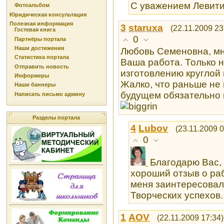
С уважением Левити
Фотоальбом
Юридическая консультация
Полезная информация
3
staruxa
(22.11.2009 23
Гостевая книга
0
Партнёры портала
Наши достижения
Любовь Семеновна, мн
Статистика портала
Ваша работа. Только н
Отправить новость
изготовлению круглой 
Информеры
Жалко, что раньше не
Наши баннеры
будущем обязательно 
Написать письмо админу
Разделы портала
4
Lubоv
(23.11.2009 0
0
Благодарю Вас,
хороший отзыв о раб
меня заинтересовал
Творческих успехов.
1
AOV
(22.11.2009 17:34)