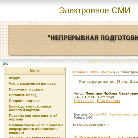
Электронное СМИ
Главная
|
Команда портала
|
О
Меню
Главная
»
2009
»
Ноябрь
»
22
» Конструир
Форум
Конструирование. (4 кл., Шка
Часто задаваемые вопросы
Положения портала
Автор:
Левитина Любовь Семеновна
Летопись побед
149
г. Санкт – Петербург.
Гордость портала
Презентация
,
План-конспект
Еженедельная рассылка
новостей портала
Категория
:
Левитина Л.С. (план-конспекты, през
Правила для пользователей
Рейтинг
:
0.0
/
0
портала
Всего комментариев
:
6
Научная полемика по проблеме
непрерывного образования
педагога