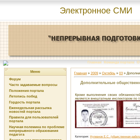
Электронное СМИ
Главная
|
Команда портала
|
О
Меню
Главная
»
2009
»
Октябрь
»
03
» Дополни
Форум
Дополнительные общественн
Часто задаваемые вопросы
Положения портала
Кроме выполнения своих обязанностей
Летопись побед
является внештатным инспектором по т
Гордость портала
Еженедельная рассылка
новостей портала
Правила для пользователей
портала
Научная полемика по проблеме
непрерывного образования
педагога
Категория
:
Нугманов Е.С. (общественная работ