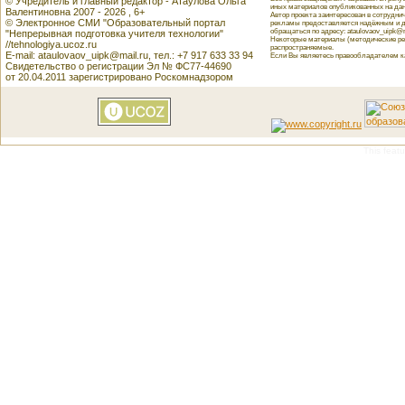
© Учредитель и главный редактор - Атаулова Ольга
иных материалов опубликованных на данн
Валентиновна 2007 - 2026 , 6+
Автор проекта заинтересован в сотрудн
© Электронное СМИ "Образовательный портал
рекламы предоставляется надёжным и д
обращаться по адресу: ataulovaov_uipk@m
"Непрерывная подготовка учителя технологии"
Некоторые материалы (методические реко
//tehnologiya.ucoz.ru
распространяемые.
E-mail: ataulovaov_uipk@mail.ru, тел.: +7 917 633 33 94
Если Вы являетесь правообладателем как
Свидетельство о регистрации Эл № ФС77-44690
от 20.04.2011 зарегистрировано Роскомнадзором
This featu