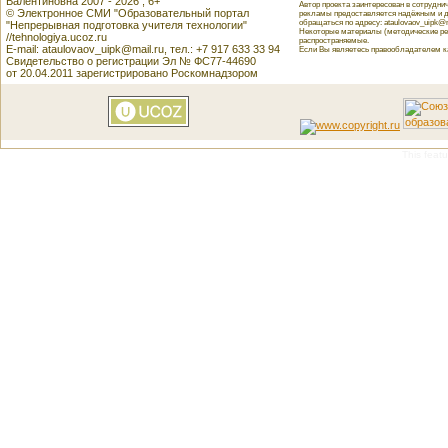
Валентиновна 2007 - 2026 , 6+
Автор проекта заинтересован в сотрудн
© Электронное СМИ "Образовательный портал
рекламы предоставляется надёжным и д
обращаться по адресу: ataulovaov_uipk@m
"Непрерывная подготовка учителя технологии"
Некоторые материалы (методические реко
//tehnologiya.ucoz.ru
распространяемые.
E-mail: ataulovaov_uipk@mail.ru, тел.: +7 917 633 33 94
Если Вы являетесь правообладателем как
Свидетельство о регистрации Эл № ФС77-44690
от 20.04.2011 зарегистрировано Роскомнадзором
This featu