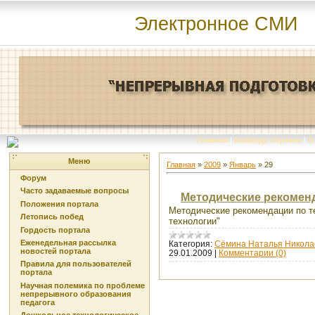
Электронное СМИ
Главная
|
Команда портала
|
О
Меню
Главная
»
2009
»
Январь
»
29
Форум
Часто задаваемые вопросы
Методические рекомен
Положения портала
Методические рекомендации по т
Летопись побед
технологии"
Гордость портала
Еженедельная рассылка
Категория:
Сёмина Наталья Никола
новостей портала
29.01.2009
|
Комментарии (0)
Правила для пользователей
портала
Научная полемика по проблеме
непрерывного образования
педагога