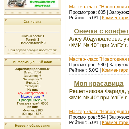
Мастер-класс "Новогодняя 
Просмотров: 605 | Загрузок:
Рейтинг: 5.0/1 |
Комментарии
Статистика
Овечка с конфе
Онлайн всего:
1
Алсу Абдулвалеева, у
Гостей:
1
Пользователей:
0
ФМИ № 40" при УлГУ г.
Наш портал сегодня посетители:
Мастер-класс "Новогодняя 
Информационный блок
Просмотров: 580 | Загрузок:
Зарегистрированных
Рейтинг: 5.0/2 |
Комментарии
Всего: 7334
За месяц: 6
За неделю: 2
Моя красавица
Вчера: 2
Сегодня: 0
Из них
Решетникова Фарида, 
Администраторов: 7
ФМИ № 40" при УлГУ г.
Модераторов: 7
Проверенных: 739
Пользователей: 6580
Из них
Мужчин: 2163
Мастер-класс "Новогодняя 
Женщин: 5171
Просмотров: 554 | Загрузок:
Рейтинг: 5.0/1 |
Комментарии
Новости образования