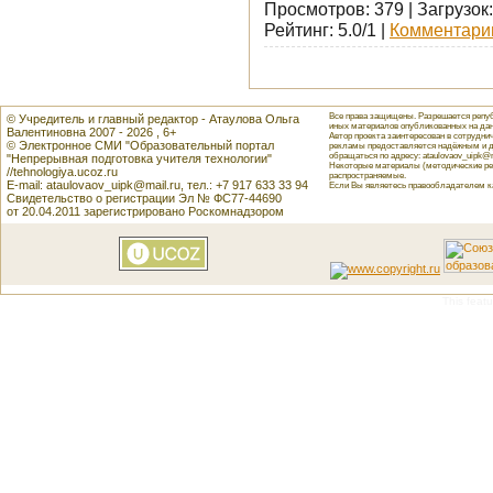
Просмотров: 379 | Загрузок:
Рейтинг: 5.0/1 |
Комментарии
Все права защищены. Разрешается репуб
© Учредитель и главный редактор - Атаулова Ольга
иных материалов опубликованных на данн
Валентиновна 2007 - 2026 , 6+
Автор проекта заинтересован в сотрудн
© Электронное СМИ "Образовательный портал
рекламы предоставляется надёжным и д
обращаться по адресу: ataulovaov_uipk@m
"Непрерывная подготовка учителя технологии"
Некоторые материалы (методические реко
//tehnologiya.ucoz.ru
распространяемые.
E-mail: ataulovaov_uipk@mail.ru, тел.: +7 917 633 33 94
Если Вы являетесь правообладателем как
Свидетельство о регистрации Эл № ФС77-44690
от 20.04.2011 зарегистрировано Роскомнадзором
This featu