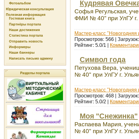
Кудрявая Овечк
Фотоальбом
Юридическая консультация
Софья Регульская, уч
Полезная информация
ФМИ № 40" при УлГУ г.
Гостевая книга
Партнёры портала
Наши достижения
Мастер-класс "Новогодняя 
Статистика портала
Просмотров: 566 | Загрузок:
Отправить новость
Рейтинг: 5.0/1 |
Комментарии
Информеры
Наши баннеры
Символ года
Написать письмо админу
Петухова Вера, учени
Разделы портала
№ 40" при УлГУ г. Улья
Мастер-класс "Новогодняя 
Просмотров: 468 | Загрузок:
Рейтинг: 5.0/2 |
Комментарии
Моя "Снежинка"
Распаева Мария, учен
№ 40" при УлГУ г. Улья