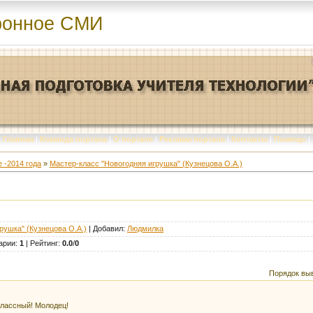
ронное СМИ
Главная
|
Команда портала
|
О портале
|
Реклама портала
|
Контакты
|
Помощь
|
 -2014 года
»
Мастер-класс "Новогодняя игрушка" (Кузнецова О.А.)
рушка" (Кузнецова О.А.)
|
Добавил
:
Людмилка
арии
:
1
|
Рейтинг
:
0.0
/
0
Порядок вы
 классный! Молодец!