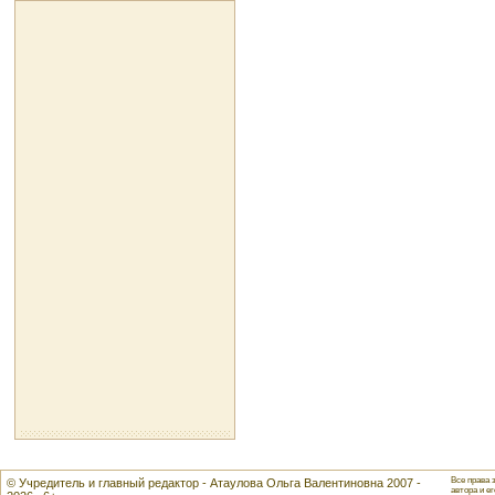
Все права 
© Учредитель и главный редактор - Атаулова Ольга Валентиновна 2007 -
автора и ег