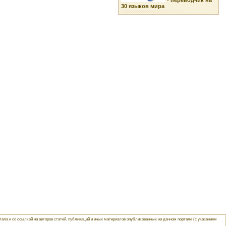
-
переводчик на
30 языков мира
ла и со ссылкой на авторов статей, публикаций и иных материалов опубликованных на данном портале (с указанием