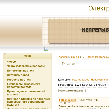
Элект
Меню
Главная
»
Файлы
»
IV Зимние мастерские
Форум
Гигантик
Часто задаваемые вопросы
Положения портала
Летопись побед
Гордость портала
Категория
:
Мастер-класс "Новогодняя иг
Еженедельная рассылка
Просмотров
:
312
|
Загрузок
:
0
|
Коммент
новостей портала
Всего комментариев
:
1
Правила для пользователей
портала
Научная полемика по проблеме
1
Oksana0314
(18.01.2015 21:24)
непрерывного образования
0
педагога
Анюта, твой шарик-гигантик получился