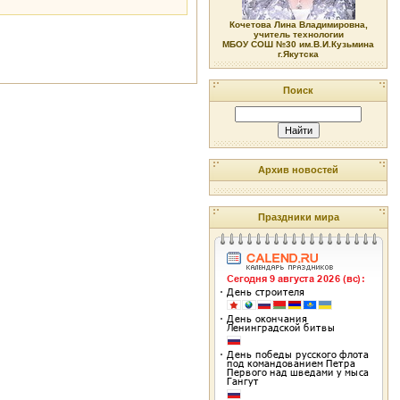
Кочетова Лина Владимировна,
учитель технологии
МБОУ СОШ №30 им.В.И.Кузьмина
г.Якутска
Поиск
Архив новостей
Праздники мира