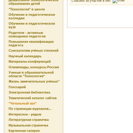
Дошкольное технологическое
Спасибо за участие в МК!
образование детей
"Технология" в школе
Обучение в педагогическом
колледже
Обучение в педагогическом
вузе
Родители - активные
помощники педагогов
Повышение квалификации
педагога
Соискателям учёных степеней
Научный календарь
Материалы конференций
Олимпиады, конкурсы России
Ученые в образовательной
области "Технология"
Жизнь замечательных учёных"
Глоссарий
Электронная библиотека
Тематический каталог сайтов
"Читальный зал"
По страницам журналов...
Интересное - рядом
Литературная страничка
Музыкальная страничка
Картинная галерея