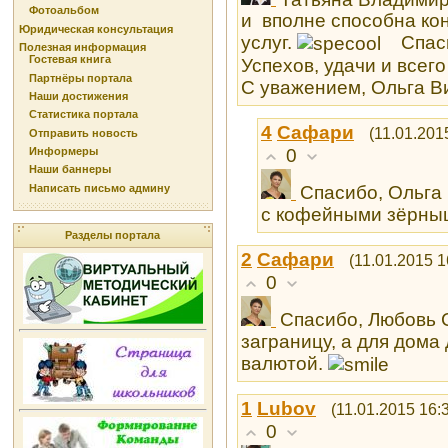
Фотоальбом
и вполне способна ко
Юридическая консультация
услуг.
Спасиб
Полезная информация
Гостевая книга
Успехов, удачи и всег
Партнёры портала
С уважением, Ольга В
Наши достижения
Статистика портала
4
Сафари
(11.01.201
Отправить новость
0
Информеры
Наши баннеры
Написать письмо админу
Спасибо, Ольга 
с кофейными зёрны
Разделы портала
2
Сафари
(11.01.2015 1
0
Спасибо, Любовь 
заграницу, а для дома
валютой.
1
Lubоv
(11.01.2015 16:
0