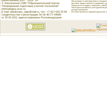
Валентиновна 2007 - 2026 , 6+
Автор проекта заинтересован в сотрудн
© Электронное СМИ "Образовательный портал
рекламы предоставляется надёжным и д
обращаться по адресу: ataulovaov_uipk@m
"Непрерывная подготовка учителя технологии"
Некоторые материалы (методические реко
//tehnologiya.ucoz.ru
распространяемые.
E-mail: ataulovaov_uipk@mail.ru, тел.: +7 917 633 33 94
Если Вы являетесь правообладателем как
Свидетельство о регистрации Эл № ФС77-44690
от 20.04.2011 зарегистрировано Роскомнадзором
This featu