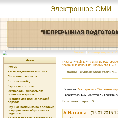
Электронное СМИ
Главная
|
Команда портала
|
О
Меню
Главная
»
Файлы
»
IV Зимние мастерские
"Кофейные барашки" (Трофимова Н.О.)
Форум
Часто задаваемые вопросы
панно "Финансовая стабильн
Положения портала
Летопись побед
Гордость портала
Категория
:
Мастер-класс "Кофейные бар
Еженедельная рассылка
новостей портала
Просмотров
:
655
|
Загрузок
:
0
|
Коммент
Правила для пользователей
Всего комментариев
:
6
портала
Научная полемика по проблеме
непрерывного образования
5
Наташа
(15.01.2015 1
педагога