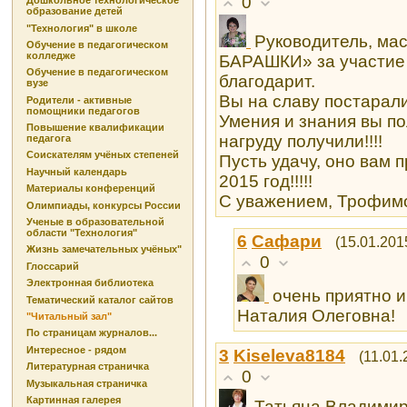
0
Дошкольное технологическое
образование детей
"Технология" в школе
Руководитель, м
Обучение в педагогическом
колледже
БАРАШКИ» за участие 
Обучение в педагогическом
благодарит.
вузе
Вы на славу постарали
Родители - активные
помощники педагогов
Умения и знания вы по
Повышение квалификации
нагруду получили!!!!
педагога
Соискателям учёных степеней
Пусть удачу, оно вам 
Научный календарь
2015 год!!!!!
Материалы конференций
С уважением, Трофимо
Олимпиады, конкурсы России
Ученые в образовательной
области "Технология"
6
Сафари
(15.01.201
Жизнь замечательных учёных"
0
Глоссарий
Электронная библиотека
очень приятно и
Тематический каталог сайтов
Наталия Олеговна!
"Читальный зал"
По страницам журналов...
Интересное - рядом
3
Kiseleva8184
(11.01.
Литературная страничка
0
Музыкальная страничка
Картинная галерея
Татьяна Владимир