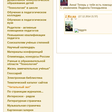
Дошкольное технологическое
образование детей
Анна! Теперь у тебя есть помощн
"Технология" в школе
С уважением Людмила Геннадьевна
Обучение в педагогическом
колледже
2
Жу-жа
(17.12.2014 21:57)
0
Обучение в педагогическом
вузе
Родители - активные
помощники педагогов
Повышение квалификации
педагога
Соискателям учёных степеней
Научный календарь
Материалы конференций
Олимпиады, конкурсы России
Ученые в образовательной
области "Технология"
Жизнь замечательных учёных"
Глоссарий
Электронная библиотека
Тематический каталог сайтов
"Читальный зал"
По страницам журналов...
Интересное - рядом
Литературная страничка
Музыкальная страничка
Картинная галерея