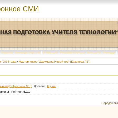
ронное СМИ
Главная
|
Команда портала
|
О портале
|
Реклама портала
|
Контакты
|
Помощь
|
 -2014 года
»
Мастер-класс "Дарума на Новый год" (Краснова Л.Г.)
ый год" (Краснова Л.Г.)
|
Добавил
:
Жу-жа
арии
:
2
|
Рейтинг
:
5.0
/
1
Порядок вы