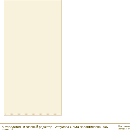
Все права 
© Учредитель и главный редактор - Атаулова Ольга Валентиновна 2007 -
автора и ег