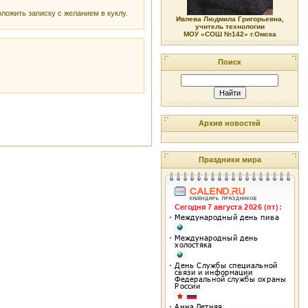
оложить записку с желанием в куклу.
Ивлева Людмила Григорьевна,
учитель технологии
МОУ «СОШ №142» г.Омска
Поиск
Архив новостей
Праздники мира