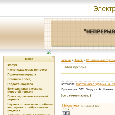
Элект
Меню
Главная
»
Файлы
»
IV Зимние мастерские
Форум
Моя куколка
Часто задаваемые вопросы
Положения портала
Летопись побед
Гордость портала
Категория
:
Мастер-класс "Дарума на Нов
Еженедельная рассылка
Просмотров
:
352
|
Загрузок
:
0
|
Коммент
новостей портала
Всего комментариев
:
2
Правила для пользователей
портала
Научная полемика по проблеме
1
Милалюда
(17.12.2014 19:24)
непрерывного образования
0
педагога