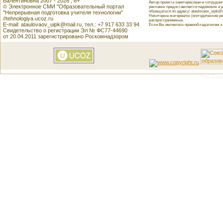
Валентиновна 2007 - 2026 , 6+
Автор проекта заинтересован в сотрудн
© Электронное СМИ "Образовательный портал
рекламы предоставляется надёжным и д
обращаться по адресу: ataulovaov_uipk@m
"Непрерывная подготовка учителя технологии"
Некоторые материалы (методические реко
//tehnologiya.ucoz.ru
распространяемые.
E-mail: ataulovaov_uipk@mail.ru, тел.: +7 917 633 33 94
Если Вы являетесь правообладателем как
Свидетельство о регистрации Эл № ФС77-44690
от 20.04.2011 зарегистрировано Роскомнадзором
This featu