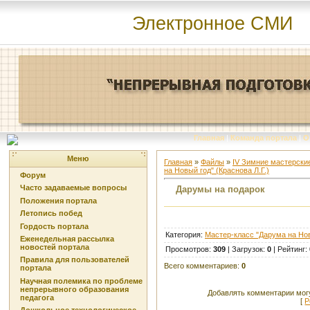
Электронное СМИ
Главная
|
Команда портала
|
О
Меню
Главная
»
Файлы
»
IV Зимние мастерские
на Новый год" (Краснова Л.Г.)
Форум
Часто задаваемые вопросы
Дарумы на подарок
Положения портала
Летопись побед
Гордость портала
Категория
:
Мастер-класс "Дарума на Нов
Еженедельная рассылка
новостей портала
Просмотров
:
309
|
Загрузок
:
0
|
Рейтинг
:
Правила для пользователей
Всего комментариев
:
0
портала
Научная полемика по проблеме
непрерывного образования
Добавлять комментарии могу
педагога
[
Р