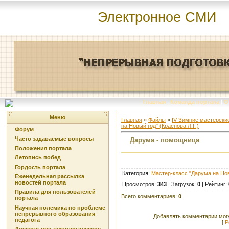
Электронное СМИ
Главная
|
Команда портала
|
О
Меню
Главная
»
Файлы
»
IV Зимние мастерские
на Новый год" (Краснова Л.Г.)
Форум
Часто задаваемые вопросы
Дарума - помощница
Положения портала
Летопись побед
Гордость портала
Категория
:
Мастер-класс "Дарума на Нов
Еженедельная рассылка
новостей портала
Просмотров
:
343
|
Загрузок
:
0
|
Рейтинг
:
Правила для пользователей
Всего комментариев
:
0
портала
Научная полемика по проблеме
непрерывного образования
Добавлять комментарии могу
педагога
[
Р