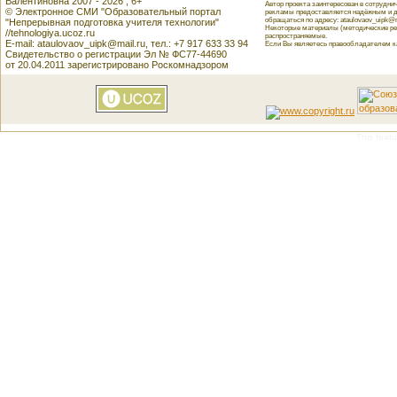
Валентиновна 2007 - 2026 , 6+
Автор проекта заинтересован в сотрудн
© Электронное СМИ "Образовательный портал
рекламы предоставляется надёжным и д
обращаться по адресу: ataulovaov_uipk@m
"Непрерывная подготовка учителя технологии"
Некоторые материалы (методические реко
//tehnologiya.ucoz.ru
распространяемые.
E-mail: ataulovaov_uipk@mail.ru, тел.: +7 917 633 33 94
Если Вы являетесь правообладателем как
Свидетельство о регистрации Эл № ФС77-44690
от 20.04.2011 зарегистрировано Роскомнадзором
This featu