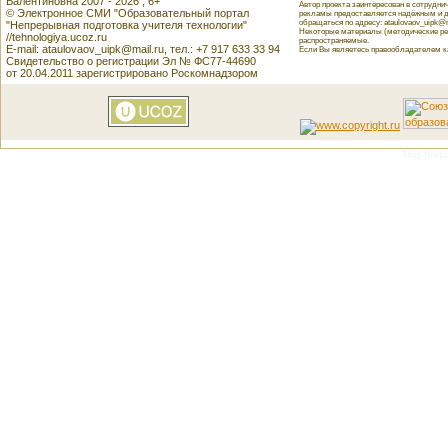
Валентиновна 2007 - 2026 , 6+
Автор проекта заинтересован в сотрудн
© Электронное СМИ "Образовательный портал
рекламы предоставляется надёжным и д
обращаться по адресу: ataulovaov_uipk@m
"Непрерывная подготовка учителя технологии"
Некоторые материалы (методические реко
//tehnologiya.ucoz.ru
распространяемые.
E-mail: ataulovaov_uipk@mail.ru, тел.: +7 917 633 33 94
Если Вы являетесь правообладателем как
Свидетельство о регистрации Эл № ФС77-44690
от 20.04.2011 зарегистрировано Роскомнадзором
This featu