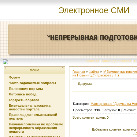
Электронное СМИ
Главная
|
Команда портала
|
О
Меню
Главная
»
Файлы
»
IV Зимние мастерские
на Новый год" (Краснова Л.Г.)
Форум
Часто задаваемые вопросы
Дарума
Положения портала
Летопись побед
Гордость портала
Категория
:
Мастер-класс "Дарума на Нов
Еженедельная рассылка
новостей портала
Просмотров
:
330
|
Загрузок
:
0
|
Рейтинг
:
Правила для пользователей
Всего комментариев
:
0
портала
Научная полемика по проблеме
непрерывного образования
Добавлять комментарии могу
педагога
[
Р