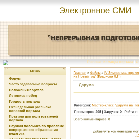
Электронное СМИ
Главная
|
Команда портала
|
О
Меню
Главная
»
Файлы
»
IV Зимние мастерские
на Новый год" (Краснова Л.Г.)
Форум
Часто задаваемые вопросы
Дарума
Положения портала
Летопись побед
Гордость портала
Категория
:
Мастер-класс "Дарума на Нов
Еженедельная рассылка
новостей портала
Просмотров
:
295
|
Загрузок
:
0
|
Рейтинг
:
Правила для пользователей
Всего комментариев
:
0
портала
Научная полемика по проблеме
непрерывного образования
Добавлять комментарии могу
педагога
[
Р