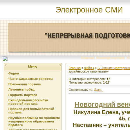
Электронное СМИ
Главная
|
Команда портала
|
О
Меню
Главная
»
Файлы
»
IV Зимние мастерские
дизайнерское творчество»
Форум
Часто задаваемые вопросы
В категории материалов
:
17
Показано материалов
:
1-17
Положения портала
Летопись побед
Сортировать по
:
Дате
Гордость портала
Еженедельная рассылка
Новогодний вен
новостей портала
Правила для пользователей
Никулина Елена, у
портала
45, 
Научная полемика по проблеме
непрерывного образования
Наставник – учител
педагога