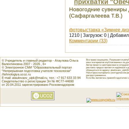
прихватки "Ове
Новогодние сувениры д
(Сафаргалеева Т.В.)
фотовыставка «Зимнее диз
1210 | Загрузок: 0 | Добавил
Комментарии (33)
Все права защищены. Разрешается репуб
© Учредитель и главный редактор - Атаулова Ольга
иных материалов опубликованных на данн
Валентиновна 2007 - 2026 , 6+
Автор проекта заинтересован в сотрудн
© Электронное СМИ "Образовательный портал
рекламы предоставляется надёжным и д
обращаться по адресу: ataulovaov_uipk@m
"Непрерывная подготовка учителя технологии"
Некоторые материалы (методические реко
//tehnologiya.ucoz.ru
распространяемые.
E-mail: ataulovaov_uipk@mail.ru, тел.: +7 917 633 33 94
Если Вы являетесь правообладателем как
Свидетельство о регистрации Эл № ФС77-44690
от 20.04.2011 зарегистрировано Роскомнадзором
This featu