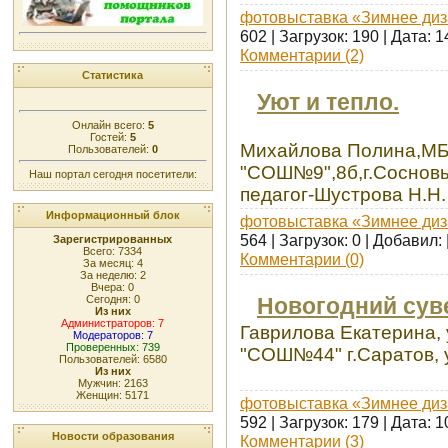
фотовыставка «Зимнее диз
602 | Загрузок: 190 | Дата:
1
Комментарии (2)
Статистика
Уют и тепло.
Онлайн всего:
5
Гостей:
5
Михайлова Полина,М
Пользователей:
0
"СОШ№9",8б,г.Соснов
Наш портал сегодня посетители:
педагог-Шустрова Н.Н.
Информационный блок
фотовыставка «Зимнее диз
564 | Загрузок: 0 | Добавил:
Зарегистрированных
Всего: 7334
Комментарии (0)
За месяц: 4
За неделю: 2
Вчера: 0
Новогодний сув
Сегодня: 0
Из них
Администраторов: 7
Гаврилова Екатерина,
Модераторов: 7
Проверенных: 739
"СОШ№44" г.Саратов, 
Пользователей: 6580
Из них
Мужчин: 2163
Женщин: 5171
фотовыставка «Зимнее диз
592 | Загрузок: 179 | Дата:
1
Новости образования
Комментарии (3)