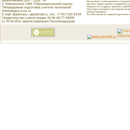
Валентиновна 2007 - 2026 , 6+
Автор проекта заинтересован в сотрудн
© Электронное СМИ "Образовательный портал
рекламы предоставляется надёжным и д
обращаться по адресу: ataulovaov_uipk@m
"Непрерывная подготовка учителя технологии"
Некоторые материалы (методические реко
//tehnologiya.ucoz.ru
распространяемые.
E-mail: ataulovaov_uipk@mail.ru, тел.: +7 917 633 33 94
Если Вы являетесь правообладателем как
Свидетельство о регистрации Эл № ФС77-44690
от 20.04.2011 зарегистрировано Роскомнадзором
This featu