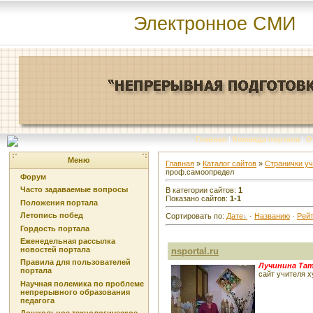
Электронное СМИ
Главная
|
Команда портала
|
О
Меню
Главная
»
Каталог сайтов
»
Странички у
проф.самоопредел
Форум
Часто задаваемые вопросы
В категории сайтов
:
1
Показано сайтов
:
1-1
Положения портала
Летопись побед
Сортировать по
:
Дате
·
Названию
·
Рейт
Гордость портала
Еженедельная рассылка
новостей портала
nsportal.ru
Правила для пользователей
Лучинина Та
портала
сайт учителя 
Научная полемика по проблеме
непрерывного образования
педагога