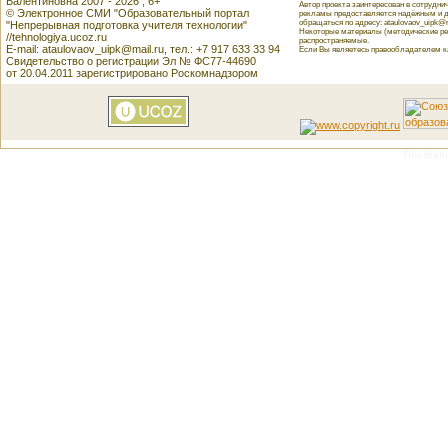
Валентиновна 2007 - 2026 , 6+
Автор проекта заинтересован в сотрудн
© Электронное СМИ "Образовательный портал
рекламы предоставляется надёжным и д
обращаться по адресу: ataulovaov_uipk@m
"Непрерывная подготовка учителя технологии"
Некоторые материалы (методические реко
//tehnologiya.ucoz.ru
распространяемые.
E-mail: ataulovaov_uipk@mail.ru, тел.: +7 917 633 33 94
Если Вы являетесь правообладателем как
Свидетельство о регистрации Эл № ФС77-44690
от 20.04.2011 зарегистрировано Роскомнадзором
This featu