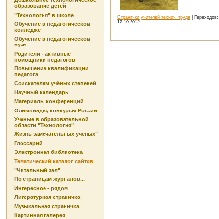
Дошкольное технологическое
образование детей
"Технология" в школе
Странички учителей технич. труда
| Переходов:
12.10.2012
Обучение в педагогическом
колледже
Обучение в педагогическом
вузе
Родители - активные
помощники педагогов
Повышение квалификации
педагога
Соискателям учёных степеней
Научный календарь
Материалы конференций
Олимпиады, конкурсы России
Ученые в образовательной
области "Технология"
Жизнь замечательных учёных"
Глоссарий
Электронная библиотека
Тематический каталог сайтов
"Читальный зал"
По страницам журналов...
Интересное - рядом
Литературная страничка
Музыкальная страничка
Картинная галерея