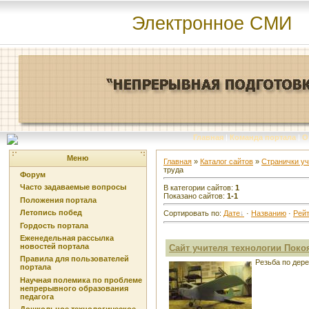
Электронное СМИ
Главная
|
Команда портала
|
О
Меню
Главная
»
Каталог сайтов
»
Странички у
труда
Форум
Часто задаваемые вопросы
В категории сайтов
:
1
Показано сайтов
:
1-1
Положения портала
Летопись побед
Сортировать по
:
Дате
·
Названию
·
Рейт
Гордость портала
Еженедельная рассылка
новостей портала
Сайт учителя технологии Покоя
Правила для пользователей
Резьба по дер
портала
Научная полемика по проблеме
непрерывного образования
педагога