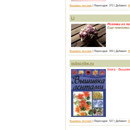
Вышивка лентами
| Переходов: 372 | Добавил:
Ж
LI
Розочки из л
Еще немножко: h
Вышивка лентами
| Переходов: 353 | Добавил:
Ж
subscribe.ru
Книга - Вышив
Вышивка лентами
| Переходов: 527 | Добавил:
Л