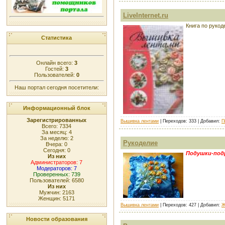
LiveInternet.ru
Книга по рукод
Статистика
Онлайн всего:
3
Гостей:
3
Пользователей:
0
Наш портал сегодня посетители:
Информационный блок
Зарегистрированных
Вышивка лентами
| Переходов: 333 | Добавил:
П
Всего: 7334
За месяц: 4
За неделю: 2
Рукоделие
Вчера: 0
Сегодня: 0
Подушки-под
Из них
Администраторов: 7
Модераторов: 7
Проверенных: 739
Пользователей: 6580
Из них
Мужчин: 2163
Женщин: 5171
Вышивка лентами
| Переходов: 427 | Добавил:
Ж
Новости образования