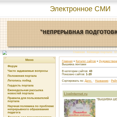
Электронное СМИ
Главная
|
Команда портала
|
О
Меню
Главная
»
Каталог сайтов
»
Художествен
Вышивка лентами
Форум
Часто задаваемые вопросы
В категории сайтов
:
43
Показано сайтов
:
1-20
Положения портала
Летопись побед
Сортировать по
:
Дате
·
Названию
·
Рейт
Гордость портала
Еженедельная рассылка
новостей портала
LiveInternet.ru
Правила для пользователей
"ВЫШИВКА ШЕ
портала
Научная полемика по проблеме
непрерывного образования
педагога