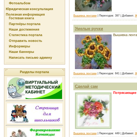
Фотоальбом
Юридическая консультация
Полезная информация
Вышивка лентами
| Переходов: 397 | Добавил:
Ж
Гостевая книга
Партнёры портала
Умелые ручки
Наши достижения
Вышивка лент
Статистика портала
Отправить новость
Информеры
Наши баннеры
Написать письмо админу
Разделы портала
Вышивка лентами
| Переходов: 841 | Добавил:
Ж
Сделай сам
Потрясающие 
Вышивка лентами
| Переходов: 449 | Добавил:
Ж