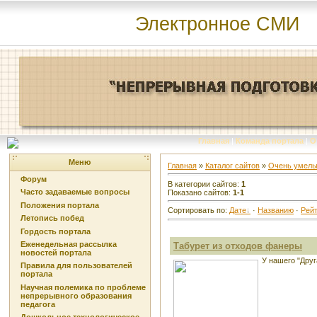
Электронное СМИ
Главная
|
Команда портала
|
О
Меню
Главная
»
Каталог сайтов
»
Очень умелы
Форум
В категории сайтов
:
1
Часто задаваемые вопросы
Показано сайтов
:
1-1
Положения портала
Сортировать по
:
Дате
·
Названию
·
Рейт
Летопись побед
Гордость портала
Еженедельная рассылка
Табурет из отходов фанеры
новостей портала
У нашего "Друг
Правила для пользователей
портала
Научная полемика по проблеме
непрерывного образования
педагога