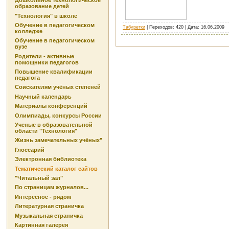
Дошкольное технологическое
образование детей
"Технология" в школе
Обучение в педагогическом
Табуретки
| Переходов: 420 | Дата:
16.06.2009
колледже
Обучение в педагогическом
вузе
Родители - активные
помощники педагогов
Повышение квалификации
педагога
Соискателям учёных степеней
Научный календарь
Материалы конференций
Олимпиады, конкурсы России
Ученые в образовательной
области "Технология"
Жизнь замечательных учёных"
Глоссарий
Электронная библиотека
Тематический каталог сайтов
"Читальный зал"
По страницам журналов...
Интересное - рядом
Литературная страничка
Музыкальная страничка
Картинная галерея