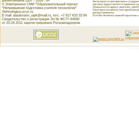
Валентиновна 2007 - 2026 , 6+
Автор проекта заинтересован в сотрудн
© Электронное СМИ "Образовательный портал
рекламы предоставляется надёжным и д
обращаться по адресу: ataulovaov_uipk@m
"Непрерывная подготовка учителя технологии"
Некоторые материалы (методические реко
//tehnologiya.ucoz.ru
распространяемые.
E-mail: ataulovaov_uipk@mail.ru, тел.: +7 917 633 33 94
Если Вы являетесь правообладателем как
Свидетельство о регистрации Эл № ФС77-44690
от 20.04.2011 зарегистрировано Роскомнадзором
This featu