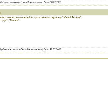
| Добавил: Атаулова Ольга Валентиновна | Дата:
18.07.2008
к
шое количество моделей из приложения к журналу "Юный Техник":
 рук"; "Левша".
| Добавил: Атаулова Ольга Валентиновна | Дата:
18.07.2008