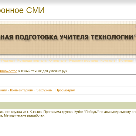
ронное СМИ
Главная
|
Команда портала
|
О портале
|
Реклама портала
|
Контакты
|
Помощь
|
творчество
» Юный техник для умелых рук
ингу
·
Комментариям
·
Загрузкам
·
Просмотрам
льного кружка из г. Кызыла. Программа кружка, Кубок "Победы" по авиамодельному с
в, Методические разработки.