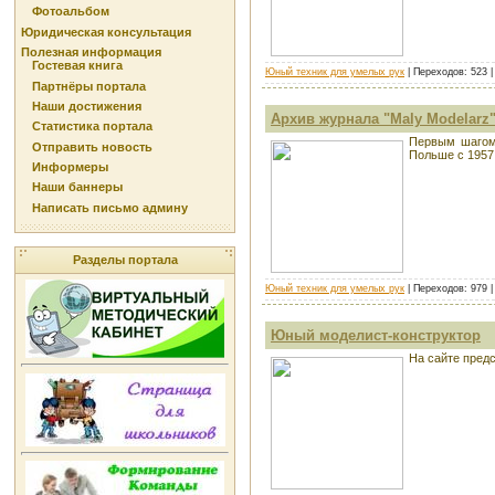
Фотоальбом
Юридическая консультация
Полезная информация
Гостевая книга
Юный техник для умелых рук
| Переходов: 523 
Партнёры портала
Наши достижения
Архив журнала "Maly Modelarz
Статистика портала
Первым шагом 
Отправить новость
Польше c 1957 
Информеры
Наши баннеры
Написать письмо админу
Разделы портала
Юный техник для умелых рук
| Переходов: 979 
Юный моделист-конструктор
На сайте предс