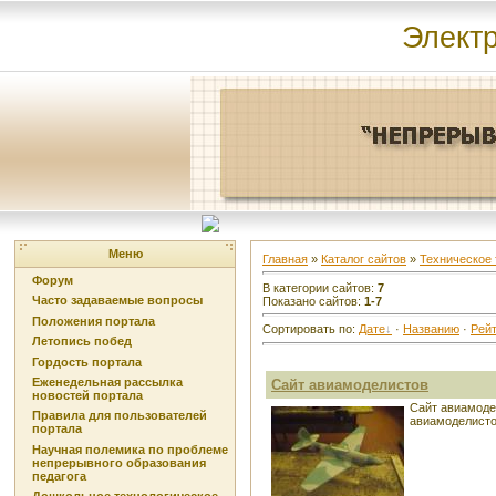
Элект
Меню
Главная
»
Каталог сайтов
»
Техническое 
Форум
В категории сайтов
:
7
Часто задаваемые вопросы
Показано сайтов
:
1-7
Положения портала
Сортировать по
:
Дате
·
Названию
·
Рейт
Летопись побед
Гордость портала
Еженедельная рассылка
Сайт авиамоделистов
новостей портала
Сайт авиамоде
Правила для пользователей
авиамоделисто
портала
Научная полемика по проблеме
непрерывного образования
педагога