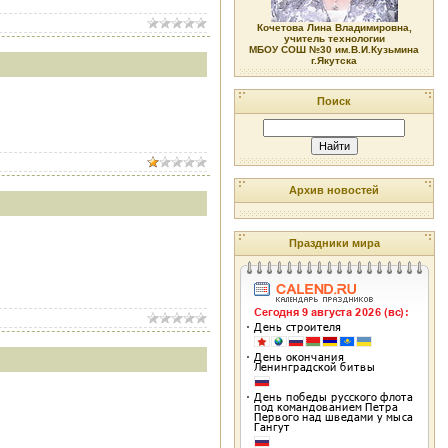
Кочетова Лина Владимировна,
учитель технологии
МБОУ СОШ №30 им.В.И.Кузьмина
г.Якутска
Поиск
Архив новостей
Праздники мира