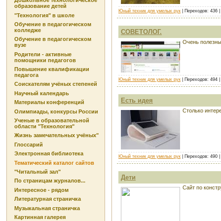
Дошкольное технологическое
образование детей
Юный техник для умелых рук
| Переходов: 436 
"Технология" в школе
Обучение в педагогическом
колледже
СОВЕТОЛОГ.
Обучение в педагогическом
Очень полезны
вузе
Родители - активные
помощники педагогов
Повышение квалификации
педагога
Юный техник для умелых рук
| Переходов: 494 
Соискателям учёных степеней
Научный календарь
Есть идея
Материалы конференций
Столько интере
Олимпиады, конкурсы России
Ученые в образовательной
области "Технология"
Жизнь замечательных учёных"
Глоссарий
Электронная библиотека
Юный техник для умелых рук
| Переходов: 490 
Тематический каталог сайтов
"Читальный зал"
Дети
По страницам журналов...
Сайт по конст
Интересное - рядом
Литературная страничка
Музыкальная страничка
Картинная галерея