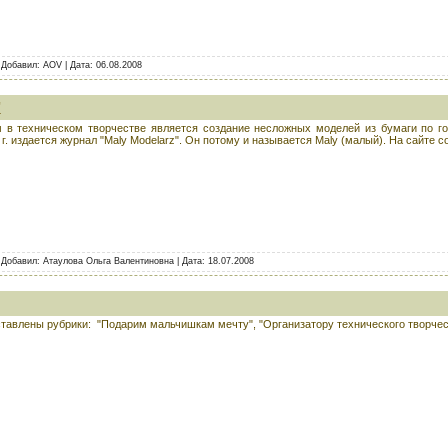
| Добавил: AOV | Дата:
06.08.2008
"
в техническом творчестве является создание несложных моделей из бумаги по г
г. издается журнал "Maly Modelarz". Он потому и называется Maly (малый). На сайте 
| Добавил: Атаулова Ольга Валентиновна | Дата:
18.07.2008
тавлены рубрики: "Подарим мальчишкам мечту", "Организатору технического творчест