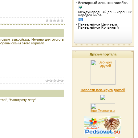
отовым выкройкам. Именно для этого в
собраны сканы этого журнала.
Друзья портала
Новости веб-круга друзей
ва", "Навстречу лету".