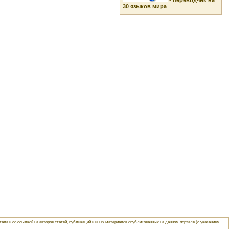
-
переводчик на
30 языков мира
ла и со ссылкой на авторов статей, публикаций и иных материалов опубликованных на данном портале (с указанием