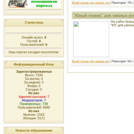
Юный техник для умелых рук
| Переходов: 791 
"Юный техник" для умелых ру
На сайте боль
Статистика
"ЮТ для умелых
Онлайн всего:
4
Гостей:
4
Пользователей:
0
Наш портал сегодня посетители:
Юный техник для умелых рук
| Переходов: 911 
Информационный блок
Зарегистрированных
Всего: 7334
За месяц: 4
За неделю: 2
Вчера: 0
Сегодня: 0
Из них
Администраторов: 7
Модераторов: 7
Проверенных: 739
Пользователей: 6580
Из них
Мужчин: 2163
Женщин: 5171
Новости образования