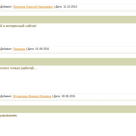
| Добавил:
Покоянов Алексей Николаевич
| Дата:
11.10.2012
й и интересный сайтик!
| Добавил:
Пиканова
| Дата:
01.09.2011
сного только работай....
| Добавил:
Журавлева Марина Игоревна
| Дата:
30.06.2011
руированию.