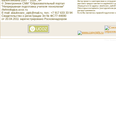
Валентиновна 2007 - 2026 , 6+
Автор проекта заинтересован в сотрудн
© Электронное СМИ "Образовательный портал
рекламы предоставляется надёжным и д
обращаться по адресу: ataulovaov_uipk@m
"Непрерывная подготовка учителя технологии"
Некоторые материалы (методические реко
//tehnologiya.ucoz.ru
распространяемые.
E-mail: ataulovaov_uipk@mail.ru, тел.: +7 917 633 33 94
Если Вы являетесь правообладателем как
Свидетельство о регистрации Эл № ФС77-44690
от 20.04.2011 зарегистрировано Роскомнадзором
This featu