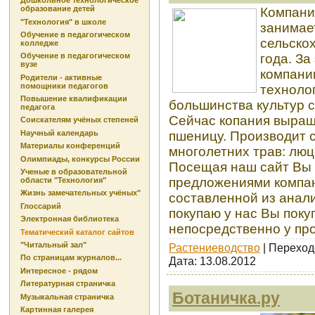
Дошкольное технологическое
образование детей
Компани
"Технология" в школе
занимае
Обучение в педагогическом
сельско
колледже
года. За
Обучение в педагогическом
вузе
компани
Родители - активные
помощники педагогов
техноло
Повышение квалификации
большинства культур 
педагога
Сейчас копания выращ
Соискателям учёных степеней
пшеницу. Производит 
Научный календарь
Материалы конференций
многолетних трав: люц
Олимпиады, конкурсы России
Посещая наш сайт Вы 
Ученые в образовательной
предложениями компан
области "Технология"
Жизнь замечательных учёных"
составленной из анали
Глоссарий
покупаю у нас Вы поку
Электронная библиотека
непосредственно у пр
Тематический каталог сайтов
"Читальный зал"
Растениеводство
| Переход
По страницам журналов...
Дата:
13.08.2012
Интересное - рядом
Литературная страничка
Ботаничка.ру
Музыкальная страничка
Картинная галерея