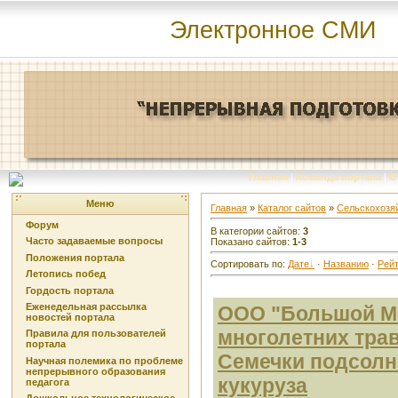
Электронное СМИ
Главная
|
Команда портала
|
О
Меню
Главная
»
Каталог сайтов
»
Сельскохозя
Форум
В категории сайтов
:
3
Часто задаваемые вопросы
Показано сайтов
:
1-3
Положения портала
Сортировать по
:
Дате
·
Названию
·
Рейт
Летопись побед
Гордость портала
Еженедельная рассылка
ООО "Большой М
новостей портала
многолетних тра
Правила для пользователей
портала
Семечки подсолне
Научная полемика по проблеме
непрерывного образования
кукуруза
педагога