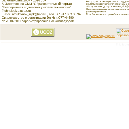
Валентиновна 2007 - 2026 , 6+
Автор проекта заинтересован в сотрудн
© Электронное СМИ "Образовательный портал
рекламы предоставляется надёжным и д
обращаться по адресу: ataulovaov_uipk@m
"Непрерывная подготовка учителя технологии"
Некоторые материалы (методические реко
//tehnologiya.ucoz.ru
распространяемые.
E-mail: ataulovaov_uipk@mail.ru, тел.: +7 917 633 33 94
Если Вы являетесь правообладателем как
Свидетельство о регистрации Эл № ФС77-44690
от 20.04.2011 зарегистрировано Роскомнадзором
This featu