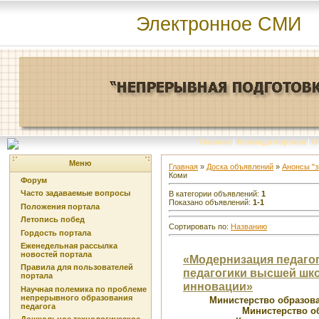
Электронное СМИ
Главная
|
Команда портала
|
О
Меню
Главная
»
Доска объявлений
»
Анонсы "
Коми
Форум
Часто задаваемые вопросы
В категории объявлений
:
1
Показано объявлений
:
1-1
Положения портала
Летопись побед
Сортировать по
:
Названию
Гордость портала
Еженедельная рассылка
новостей портала
«Модернизация педаго
Правила для пользователей
педагогики высшей шко
портала
инновации»
Научная полемика по проблеме
непрерывного образования
Министерство образов
педагога
Министерство о