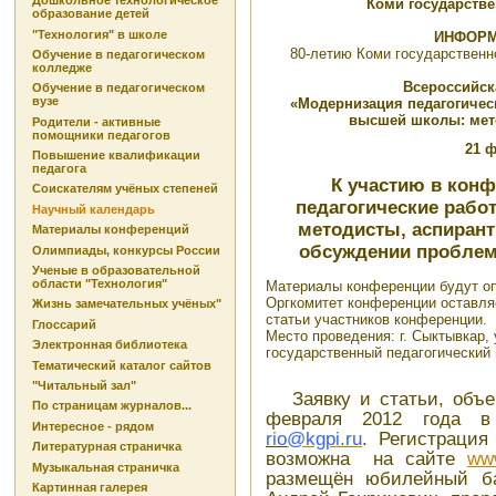
Дошкольное технологическое
Коми государстве
образование детей
"Технология" в школе
ИНФОРМ
80-летию Коми государственн
Обучение в педагогическом
колледже
Всероссийск
Обучение в педагогическом
вузе
«Модернизация педагогичес
высшей школы: мето
Родители - активные
помощники педагогов
21 ф
Повышение квалификации
педагога
К участию в кон
Соискателям учёных степеней
педагогические рабо
Научный календарь
методисты, аспиранты
Материалы конференций
обсуждении проблем 
Олимпиады, конкурсы России
Ученые в образовательной
области "Технология"
Материалы конференции будут оп
Оргкомитет конференции оставляе
Жизнь замечательных учёных"
статьи участников конференции.
Глоссарий
Место проведения: г. Сыктывкар,
Электронная библиотека
государственный педагогический 
Тематический каталог сайтов
"Читальный зал"
Заявку и статьи, об
По страницам журналов...
февраля 2012 года в
Интересное - рядом
rio
@
kgpi
.
ru
. Регистрация
Литературная страничка
возможна
на сайте
ww
Музыкальная страничка
размещён юбилейный ба
Картинная галерея