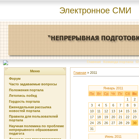
Электронное СМИ
Главная
|
Команда портала
|
О
Меню
Главная
»
2011
Форум
Часто задаваемые вопросы
Январь 2011
Положения портала
Пн
Вт
Ср
Чт
Пт
Сб
Вс
Летопись побед
1
2
Гордость портала
3
4
5
6
7
8
9
Еженедельная рассылка
новостей портала
10
11
12
13
14
15
16
Правила для пользователей
17
18
19
20
21
22
23
портала
24
25
26
27
28
29
30
Научная полемика по проблеме
31
непрерывного образования
педагога
Июнь 2011