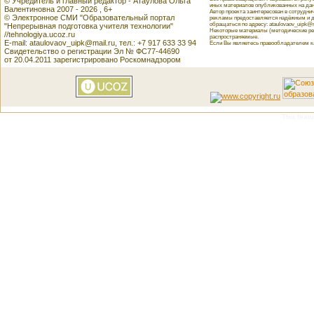
© Учредитель и главный редактор - Атаулова Ольга
иных материалов опубликованных на данн
Валентиновна 2007 - 2026 , 6+
Автор проекта заинтересован в сотрудн
© Электронное СМИ "Образовательный портал
рекламы предоставляется надёжным и д
обращаться по адресу: ataulovaov_uipk@m
"Непрерывная подготовка учителя технологии"
Некоторые материалы (методические реко
//tehnologiya.ucoz.ru
распространяемые.
E-mail: ataulovaov_uipk@mail.ru, тел.: +7 917 633 33 94
Если Вы являетесь правообладателем как
Свидетельство о регистрации Эл № ФС77-44690
от 20.04.2011 зарегистрировано Роскомнадзором
This featu