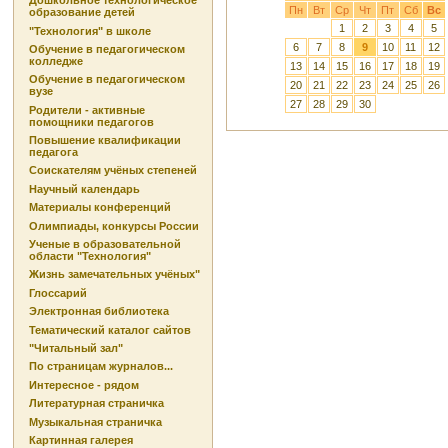
Дошкольное технологическое
Пн
Вт
Ср
Чт
Пт
Сб
Вс
образование детей
1
2
3
4
5
"Технология" в школе
6
7
8
9
10
11
12
Обучение в педагогическом
колледже
13
14
15
16
17
18
19
Обучение в педагогическом
20
21
22
23
24
25
26
вузе
27
28
29
30
Родители - активные
помощники педагогов
Повышение квалификации
педагога
Соискателям учёных степеней
Научный календарь
Материалы конференций
Олимпиады, конкурсы России
Ученые в образовательной
области "Технология"
Жизнь замечательных учёных"
Глоссарий
Электронная библиотека
Тематический каталог сайтов
"Читальный зал"
По страницам журналов...
Интересное - рядом
Литературная страничка
Музыкальная страничка
Картинная галерея