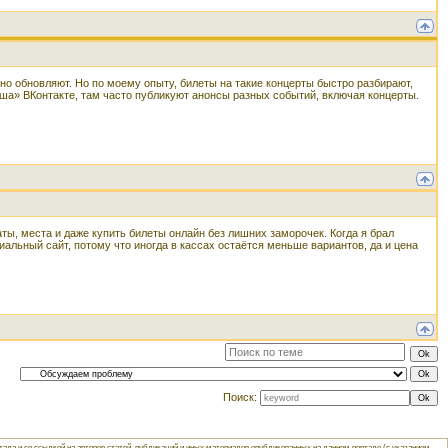
 обновляют. Но по моему опыту, билеты на такие концерты быстро разбирают,
ша» ВКонтакте, там часто публикуют анонсы разных событий, включая концерты.
ты, места и даже купить билеты онлайн без лишних заморочек. Когда я брал
иальный сайт, потому что иногда в кассах остаётся меньше вариантов, да и цена
Поиск:
ла и со ссылкой на авторов статей, публикаций и иных материалов опубликованных на данном портале (с указанием