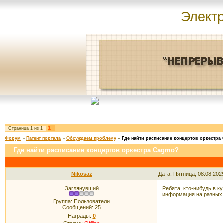
Элект
1
Страница
1
из
1
Форум
»
Патент портала
»
Обсуждаем проблему
»
Где найти расписание концертов оркестра
Где найти расписание концертов оркестра Cagmo?
Nikosaz
Дата: Пятница, 08.08.202
Заглянувший
Ребята, кто-нибудь в 
информация на разных с
Группа: Пользователи
Сообщений:
25
Награды:
0