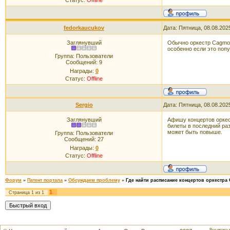
Статус:
Offline
fedorkaucukov
Дата: Пятница, 08.08.202
Заглянувший
Обычно оркестр Cagmo 
особенно если это поп
Группа: Пользователи
Сообщений:
9
Награды:
0
Статус:
Offline
Sergio
Дата: Пятница, 08.08.202
Заглянувший
Афишу концертов орке
билеты в последний раз
может быть повыше.
Группа: Пользователи
Сообщений:
27
Награды:
0
Статус:
Offline
Форум
»
Патент портала
»
Обсуждаем проблему
»
Где найти расписание концертов оркестра
1
Страница
1
из
1
Все права 