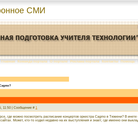
ронное СМИ
Главная
|
Команда портала
|
О портале
|
Реклама портала
|
Контакты
|
Помощь
|
 Cagmo?
5, 11:50 | Сообщение #
1
курсе, где можно посмотреть расписание концертов оркестра Cagmo в Тюмени? В инете
айтах. Может, кто-то ходил недавно на их выступления и знает, где именно они вык