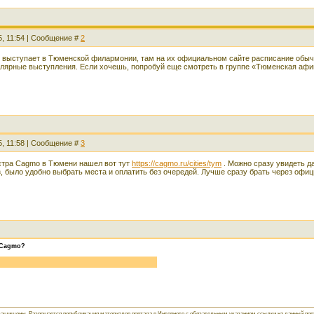
5, 11:54 | Сообщение #
2
выступает в Тюменской филармонии, там на их официальном сайте расписание обычно
улярные выступления. Если хочешь, попробуй еще смотреть в группе «Тюменская афи
5, 11:58 | Сообщение #
3
стра Cagmo в Тюмени нашел вот тут
https://cagmo.ru/cities/tym
. Можно сразу увидеть да
, было удобно выбрать места и оплатить без очередей. Лучше сразу брать через офиц
 Cagmo?
защищены. Разрешается републикация материалов портала в Интернете с обязательным указанием ссылки на данный порта