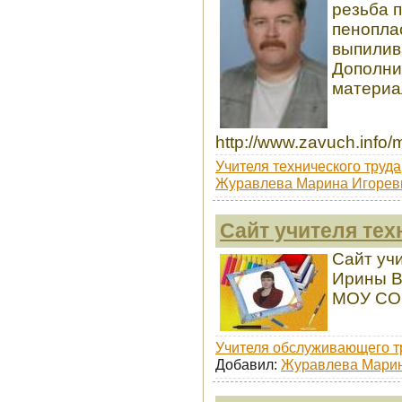
резьба п
пеноплас
выпилив
Дополни
материа
http://www.zavuch.info/
Учителя технического труда
Журавлева Марина Игорев
Сайт учителя тех
Сайт уч
Ирины В
МОУ СОШ
Учителя обслуживающего т
Добавил:
Журавлева Марин