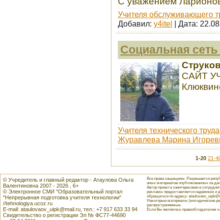
С уважением Ларионо
Учителя обслуживающего т
Добавил:
y4itel
| Дата:
22.08
Социальная сеть
Струков
САЙТ У
Клюквин
Учителя технического труда
Журавлева Марина Игорев
1-20
21-4
Все права защищены. Разрешается репуб
© Учредитель и главный редактор - Атаулова Ольга
иных материалов опубликованных на данн
Валентиновна 2007 - 2026 , 6+
Автор проекта заинтересован в сотрудн
© Электронное СМИ "Образовательный портал
рекламы предоставляется надёжным и д
обращаться по адресу: ataulovaov_uipk@m
"Непрерывная подготовка учителя технологии"
Некоторые материалы (методические реко
//tehnologiya.ucoz.ru
распространяемые.
E-mail: ataulovaov_uipk@mail.ru, тел.: +7 917 633 33 94
Если Вы являетесь правообладателем как
Свидетельство о регистрации Эл № ФС77-44690