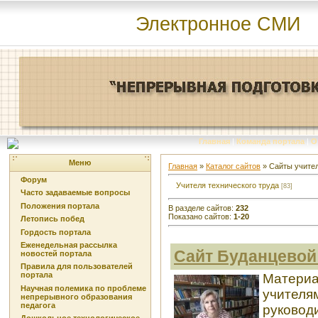
Электронное СМИ
Главная
|
Команда портала
|
О
Меню
Главная
»
Каталог сайтов
» Сайты учител
Форум
Учителя технического труда
[83]
Часто задаваемые вопросы
Положения портала
В разделе сайтов
:
232
Показано сайтов
:
1-20
Летопись побед
Гордость портала
Еженедельная рассылка
Сайт Буданцево
новостей портала
Правила для пользователей
портала
Материа
Научная полемика по проблеме
учителя
непрерывного образования
педагога
руковод