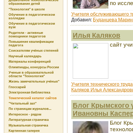
Дошкольное технологическое
по иссл
образование детей
"Технология" в школе
Учителя обслуживающего т
Обучение в педагогическом
колледже
Добавил:
Буданцева Марин
Обучение в педагогическом
вузе
Родители - активные
Илья Каляков
помощники педагогов
Повышение квалификации
сайт уч
педагога
Соискателям учёных степеней
Научный календарь
Материалы конференций
Олимпиады, конкурсы России
Ученые в образовательной
области "Технология"
Жизнь замечательных учёных"
Учителя технического труда
Глоссарий
Каляков Илья Александров
Электронная библиотека
Тематический каталог сайтов
Блог Крымского 
"Читальный зал"
По страницам журналов...
Ивановны Каспе
Интересное - рядом
Литературная страничка
Блог Кр
Музыкальная страничка
техноло
Картинная галерея