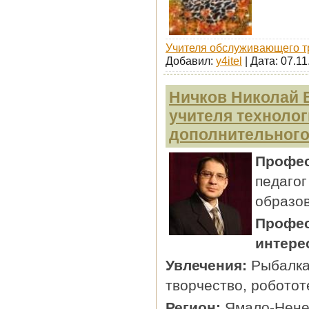
Учителя обслуживающего т
Добавил:
y4itel
| Дата:
07.11
Ничков Николай 
учителя технолог
дополнительного
Профе
педагог
образо
Профе
интере
Увлечения:
Рыбалка
творчество, роботот
Регион:
Ямало-Нене