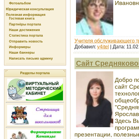
Иванов
Фотоальбом
Юридическая консультация
Полезная информация
Гостевая книга
Партнёры портала
Наши достижения
Статистика портала
Учителя обслуживающего т
Отправить новость
Добавил:
y4itel
| Дата:
11.02
Информеры
Наши баннеры
Написать письмо админу
Сайт Средняково
Разделы портала
Добро п
сайт Ср
техноло
общеобр
"Средня
Ярослав
Здесь В
програм
презентации, полезны