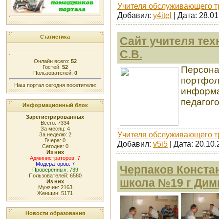
Учителя обслуживающего т
Добавил:
y4itel
| Дата:
28.01
Статистика
Сайт учителя те
С.В.
Онлайн всего:
52
Гостей:
52
Персона
Пользователей:
0
портфол
Наш портал сегодня посетители:
информа
педагого
Информационный блок
Зарегистрированных
Всего: 7334
За месяц: 4
Учителя обслуживающего т
За неделю: 2
Вчера: 0
Добавил:
v5i5
| Дата:
20.10.
Сегодня: 0
Из них
Администраторов: 7
Модераторов: 7
Черпаков Конста
Проверенных: 739
Пользователей: 6580
школа №19 г Дим
Из них
Мужчин: 2163
Женщин: 5171
Новости образования