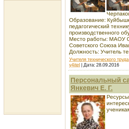
Черпако
Образование: Куйбыше
педагогический техник
производственного об
Место работы: МAОУ 
Советского Союза Ив
Должность: Учитель т
Учителя технического труда
y4itel
| Дата:
28.09.2016
Персональный са
Янкевич Е. Г.
Ресурсы
интерес
ученикам