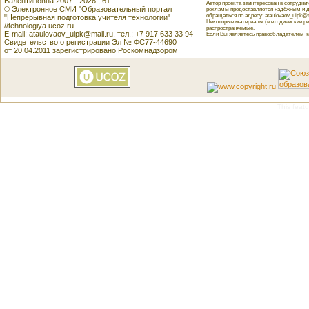
Валентиновна 2007 - 2026 , 6+
Автор проекта заинтересован в сотрудн
© Электронное СМИ "Образовательный портал
рекламы предоставляется надёжным и д
обращаться по адресу: ataulovaov_uipk@m
"Непрерывная подготовка учителя технологии"
Некоторые материалы (методические реко
//tehnologiya.ucoz.ru
распространяемые.
E-mail: ataulovaov_uipk@mail.ru, тел.: +7 917 633 33 94
Если Вы являетесь правообладателем как
Свидетельство о регистрации Эл № ФС77-44690
от 20.04.2011 зарегистрировано Роскомнадзором
This featu