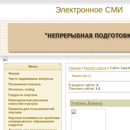
Электронное СМИ
Главная
|
Команда портала
|
О
Меню
Главная
»
Каталог сайтов
» Сайты Заруб
Форум
Казахстан
[2]
Часто задаваемые вопросы
Положения портала
В разделе сайтов
:
2
Показано сайтов
:
1-2
Летопись побед
Гордость портала
Еженедельная рассылка
Учитель Алматы
новостей портала
Правила для пользователей
портала
Научная полемика по проблеме
непрерывного образования
педагога