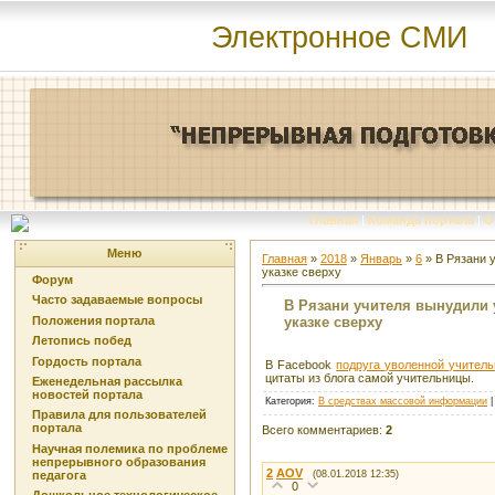
Электронное СМИ
Главная
|
Команда портала
|
О
Меню
Главная
»
2018
»
Январь
»
6
» В Рязани 
указке сверху
Форум
Часто задаваемые вопросы
В Рязани учителя вынудили 
указке сверху
Положения портала
Летопись побед
Гордость портала
В Facebook
подруга уволенной учител
цитаты из блога самой учительницы.
Еженедельная рассылка
новостей портала
Категория
:
В средствах массовой информации
Правила для пользователей
портала
Всего комментариев
:
2
Научная полемика по проблеме
непрерывного образования
2
AOV
(08.01.2018 12:35)
педагога
0