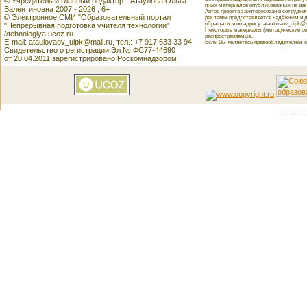
© Учредитель и главный редактор - Атаулова Ольга
иных материалов опубликованных на данн
Валентиновна 2007 - 2026 , 6+
Автор проекта заинтересован в сотрудн
© Электронное СМИ "Образовательный портал
рекламы предоставляется надёжным и д
обращаться по адресу: ataulovaov_uipk@m
"Непрерывная подготовка учителя технологии"
Некоторые материалы (методические реко
//tehnologiya.ucoz.ru
распространяемые.
E-mail: ataulovaov_uipk@mail.ru, тел.: +7 917 633 33 94
Если Вы являетесь правообладателем как
Свидетельство о регистрации Эл № ФС77-44690
от 20.04.2011 зарегистрировано Роскомнадзором
This featu