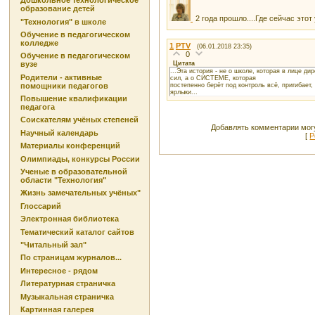
Дошкольное технологическое
образование детей
2 года прошло....Где сейчас это
"Технология" в школе
Обучение в педагогическом
колледже
1
PTV
(06.01.2018 23:35)
0
Обучение в педагогическом
Цитата
вузе
...Эта история - не о школе, которая в лице 
Родители - активные
сил, а о СИСТЕМЕ, которая
постепенно берёт под контроль всё, пригибает,
помощники педагогов
ярлыки...
Повышение квалификации
педагога
Соискателям учёных степеней
Добавлять комментарии могу
Научный календарь
[
Р
Материалы конференций
Олимпиады, конкурсы России
Ученые в образовательной
области "Технология"
Жизнь замечательных учёных"
Глоссарий
Электронная библиотека
Тематический каталог сайтов
"Читальный зал"
По страницам журналов...
Интересное - рядом
Литературная страничка
Музыкальная страничка
Картинная галерея