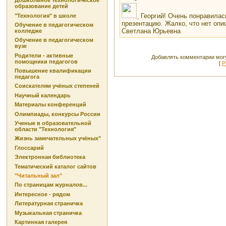
Дошкольное технологическое
образование детей
Георгий! Очень понравилас
"Технология" в школе
презентацию. Жалко, что нет опи
Обучение в педагогическом
Светлана Юрьевна
колледже
Обучение в педагогическом
вузе
Родители - активные
Добавлять комментарии могу
помощники педагогов
[
Р
Повышение квалификации
педагога
Соискателям учёных степеней
Научный календарь
Материалы конференций
Олимпиады, конкурсы России
Ученые в образовательной
области "Технология"
Жизнь замечательных учёных"
Глоссарий
Электронная библиотека
Тематический каталог сайтов
"Читальный зал"
По страницам журналов...
Интересное - рядом
Литературная страничка
Музыкальная страничка
Картинная галерея