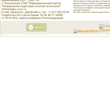
Валентиновна 2007 - 2026 , 6+
Автор проекта заинтересован в сотрудн
© Электронное СМИ "Образовательный портал
рекламы предоставляется надёжным и д
обращаться по адресу: ataulovaov_uipk@m
"Непрерывная подготовка учителя технологии"
Некоторые материалы (методические реко
//tehnologiya.ucoz.ru
распространяемые.
E-mail: ataulovaov_uipk@mail.ru, тел.: +7 917 633 33 94
Если Вы являетесь правообладателем как
Свидетельство о регистрации Эл № ФС77-44690
от 20.04.2011 зарегистрировано Роскомнадзором
This featu