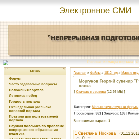
Электронное СМИ
Главная
|
Команда портала
|
О
Меню
Главная
»
Файлы
»
1812 год
»
Малые ску
Форум
Моргунов Георгий сувенир "
Часто задаваемые вопросы
полка
Положения портала
[
Скачать с сервера
(12.95 Mb) ]
Летопись побед
Гордость портала
Категория
:
Малые скульптурные формы
Еженедельная рассылка
новостей портала
Просмотров
:
551
|
Загрузок
:
185
|
Комме
Правила для пользователей
портала
Всего комментариев
:
1
Научная полемика по проблеме
непрерывного образования
1
Светлана_Носкова
(01.12.201
педагога
0