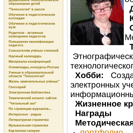
Дошкольное технологическое
образование детей
Д
"Технология" в школе
Обучение в педагогическом
К
колледже
Обучение в педагогическом
О
вузе
Родители - активные
М
помощники педагогов
Повышение квалификации
Т
педагога
Соискателям учёных степеней
Этнографическо
Научный календарь
Материалы конференций
технологическо
Олимпиады, конкурсы России
Хобби:
Созд
Ученые в образовательной
области "Технология"
Жизнь замечательных учёных"
электронных уч
Глоссарий
информационны
Электронная библиотека
Тематический каталог сайтов
Жизненное кр
"Читальный зал"
По страницам журналов...
Награды
Интересное - рядом
Литературная страничка
Методическая
Музыкальная страничка
·
портфолио
Картинная галерея