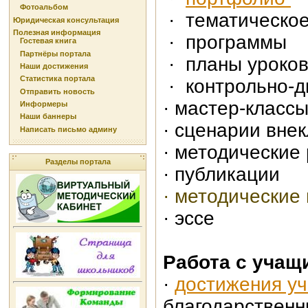
Фотоальбом
·
тематическо
Юридическая консультация
Полезная информация
· программы
Гостевая книга
Партнёры портала
· планы уроков
Наши достижения
Статистика портала
· контрольно-д
Отправить новость
· мастер-класс
Информеры
Наши баннеры
· сценарии вне
Написать письмо админу
· методические
Разделы портала
· публикации
·
методические 
· эссе
Работа с учащ
·
достижения у
благодарственны