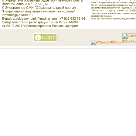
© Учредитель и главный редактор - Атаулова Ольга
иных материалов опубликованных на данн
Валентиновна 2007 - 2026 , 6+
Автор проекта заинтересован в сотрудн
© Электронное СМИ "Образовательный портал
рекламы предоставляется надёжным и д
обращаться по адресу: ataulovaov_uipk@m
"Непрерывная подготовка учителя технологии"
Некоторые материалы (методические реко
//tehnologiya.ucoz.ru
распространяемые.
E-mail: ataulovaov_uipk@mail.ru, тел.: +7 917 633 33 94
Если Вы являетесь правообладателем как
Свидетельство о регистрации Эл № ФС77-44690
от 20.04.2011 зарегистрировано Роскомнадзором
This featu