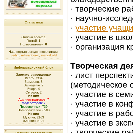
· творческие р
· научно-иссле
Статистика
·
участие учащи
· участие в шк
Онлайн всего:
1
Гостей:
1
· организация 
Пользователей:
0
Наш портал сегодня посетители:
vedim
,
miksariboiko
,
markakolld
Творческая де
Информационный блок
·
лист перспект
Зарегистрированных
Всего: 7334
За месяц: 6
(методическое 
За неделю: 2
Вчера: 0
·
участие в сем
Сегодня: 2
Из них
Администраторов: 7
· участие в ко
Модераторов: 7
Проверенных: 739
Пользователей: 6580
· участие в ра
Из них
Мужчин: 2163
· участие в эк
Женщин: 5171
· творческие р