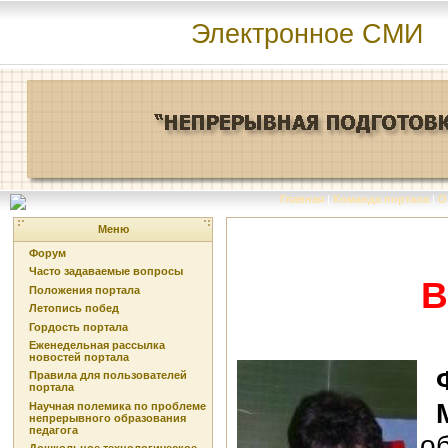
Электронное СМИ
Главная
|
Команда портала
|
О
Меню
Форум
Часто задаваемые вопросы
В
Положения портала
Летопись побед
Гордость портала
Еженедельная рассылка
новостей портала
Ф
Правила для пользователей
портала
М
Научная полемика по проблеме
непрерывного образования
педагога
о