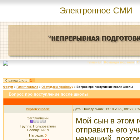
Электронное СМИ
Главная
|
Команда портала
|
О
1
Страница
1
из
1
Форум
»
Патент портала
»
Обсуждаем проблему
»
Вопрос про поступление после школы
Вопрос про поступление после школы
xilparicxilparic
Дата: Понедельник, 13.10.2025, 08:58 | 
Заглянувший
Мой сын в этом г
Группа: Пользователи
отправить его уч
Сообщений:
9
Награды:
0
немецкий, поэтом