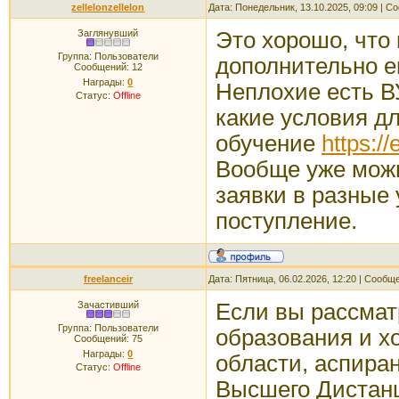
zellelonzellelon
Дата: Понедельник, 13.10.2025, 09:09 | 
Заглянувший
Это хорошо, что 
Группа: Пользователи
дополнительно ещ
Сообщений:
12
Награды:
0
Неплохие есть В
Статус:
Offline
какие условия дл
обучение
https://
Вообще уже можн
заявки в разные
поступление.
freelanceir
Дата: Пятница, 06.02.2026, 12:20 | Сообщ
Зачастивший
Если вы рассмат
Группа: Пользователи
образования и хо
Сообщений:
75
Награды:
0
области, аспира
Статус:
Offline
Высшего Дистанц