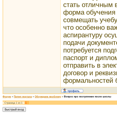
стать отличным
форма обучения 
совмещать учебу
что особенно ва
аспирантуру осу
подачи документ
потребуется подг
паспорт и дипло
отправить в элек
договор и рекви
формальностей б
Форум
»
Патент портала
»
Обсуждаем проблему
»
Вопрос про поступление после школы
1
Страница
1
из
1