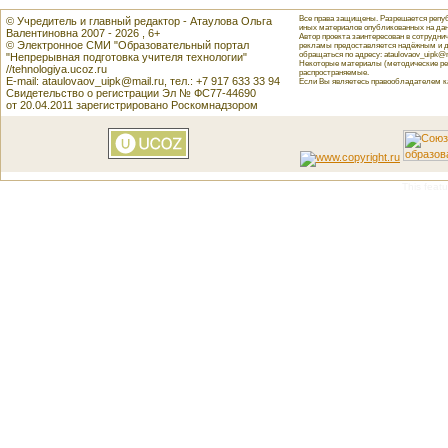
Все права защищены. Разрешается репуб
© Учредитель и главный редактор - Атаулова Ольга
иных материалов опубликованных на данн
Валентиновна 2007 - 2026 , 6+
Автор проекта заинтересован в сотрудн
© Электронное СМИ "Образовательный портал
рекламы предоставляется надёжным и д
обращаться по адресу: ataulovaov_uipk@m
"Непрерывная подготовка учителя технологии"
Некоторые материалы (методические реко
//tehnologiya.ucoz.ru
распространяемые.
E-mail: ataulovaov_uipk@mail.ru, тел.: +7 917 633 33 94
Если Вы являетесь правообладателем как
Свидетельство о регистрации Эл № ФС77-44690
от 20.04.2011 зарегистрировано Роскомнадзором
This featu