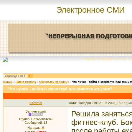
Электронное СМИ
Главная
|
Команда портала
|
О
1
Страница
1
из
1
Форум
»
Патент портала
»
Обсуждаем проблему
»
Что лучше - пойти в спортклуб или занима
Что лучше - пойти в спортклуб или заниматься дома?
Karamel
Дата: Понедельник, 21.07.2025, 16:27 | 
Заглянувший
Решила заняться 
Группа: Пользователи
фитнес-клуб. Бою
Сообщений:
13
Награды:
0
после работы еха