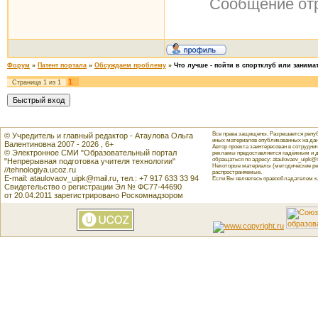
Сообщение от
Форум
»
Патент портала
»
Обсуждаем проблему
»
Что лучше - пойти в спортклуб или занима
1
Страница
1
из
1
Все права защищены. Разрешается репуб
© Учредитель и главный редактор - Атаулова Ольга
иных материалов опубликованных на данн
Валентиновна 2007 - 2026 , 6+
Автор проекта заинтересован в сотрудн
© Электронное СМИ "Образовательный портал
рекламы предоставляется надёжным и д
обращаться по адресу: ataulovaov_uipk@m
"Непрерывная подготовка учителя технологии"
Некоторые материалы (методические реко
//tehnologiya.ucoz.ru
распространяемые.
E-mail: ataulovaov_uipk@mail.ru, тел.: +7 917 633 33 94
Если Вы являетесь правообладателем как
Свидетельство о регистрации Эл № ФС77-44690
от 20.04.2011 зарегистрировано Роскомнадзором