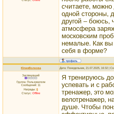
Статус:
Offline
считаете, можно
одной стороны, д
другой – боюсь, 
атмосфера заряжа
московским пробк
немалые. Как вы
себя в форме?
ЮлияВолкова
Дата: Понедельник, 21.07.2025, 16:32 | 
Заглянувший
Я тренируюсь до
Группа: Пользователи
успевать и с раб
Сообщений:
11
Награды:
0
тренажер, это мо
Статус:
Offline
велотренажер, н
душе. Чтобы пон