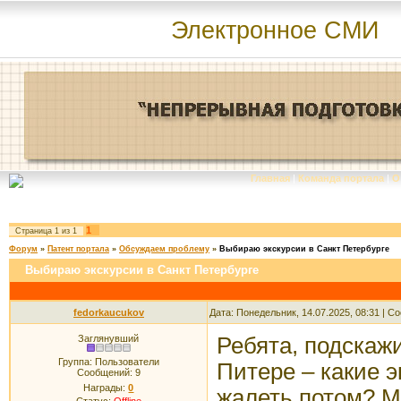
Электронное СМИ
Главная
|
Команда портала
|
О
1
Страница
1
из
1
Форум
»
Патент портала
»
Обсуждаем проблему
»
Выбираю экскурсии в Санкт Петербурге
Выбираю экскурсии в Санкт Петербурге
fedorkaucukov
Дата: Понедельник, 14.07.2025, 08:31 | 
Заглянувший
Ребята, подскажи
Группа: Пользователи
Питере – какие э
Сообщений:
9
Награды:
0
жалеть потом? М