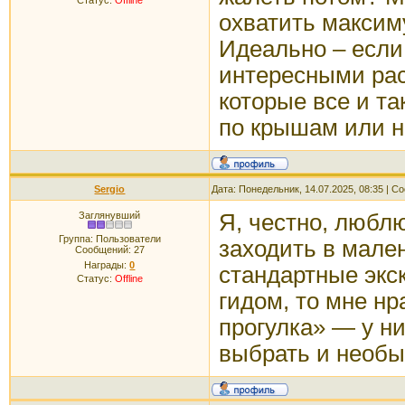
Статус:
Offline
охватить максиму
Идеально – если 
интересными рас
которые все и та
по крышам или н
Sergio
Дата: Понедельник, 14.07.2025, 08:35 | 
Заглянувший
Я, честно, люблю
Группа: Пользователи
заходить в мален
Сообщений:
27
Награды:
0
стандартные экск
Статус:
Offline
гидом, то мне нр
прогулка» — у н
выбрать и необы