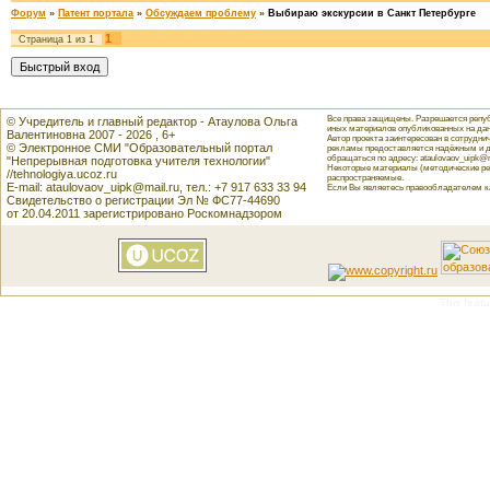
Форум
»
Патент портала
»
Обсуждаем проблему
»
Выбираю экскурсии в Санкт Петербурге
1
Страница
1
из
1
Все права защищены. Разрешается репуб
© Учредитель и главный редактор - Атаулова Ольга
иных материалов опубликованных на данн
Валентиновна 2007 - 2026 , 6+
Автор проекта заинтересован в сотрудн
© Электронное СМИ "Образовательный портал
рекламы предоставляется надёжным и д
обращаться по адресу: ataulovaov_uipk@m
"Непрерывная подготовка учителя технологии"
Некоторые материалы (методические реко
//tehnologiya.ucoz.ru
распространяемые.
E-mail: ataulovaov_uipk@mail.ru, тел.: +7 917 633 33 94
Если Вы являетесь правообладателем как
Свидетельство о регистрации Эл № ФС77-44690
от 20.04.2011 зарегистрировано Роскомнадзором
This featu