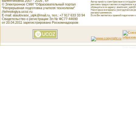
Валентиновна 2007 - 2026 , 6+
Автор проекта заинтересован в сотрудн
© Электронное СМИ "Образовательный портал
рекламы предоставляется надёжным и д
обращаться по адресу: ataulovaov_uipk@m
"Непрерывная подготовка учителя технологии"
Некоторые материалы (методические реко
//tehnologiya.ucoz.ru
распространяемые.
E-mail: ataulovaov_uipk@mail.ru, тел.: +7 917 633 33 94
Если Вы являетесь правообладателем как
Свидетельство о регистрации Эл № ФС77-44690
от 20.04.2011 зарегистрировано Роскомнадзором
This featu