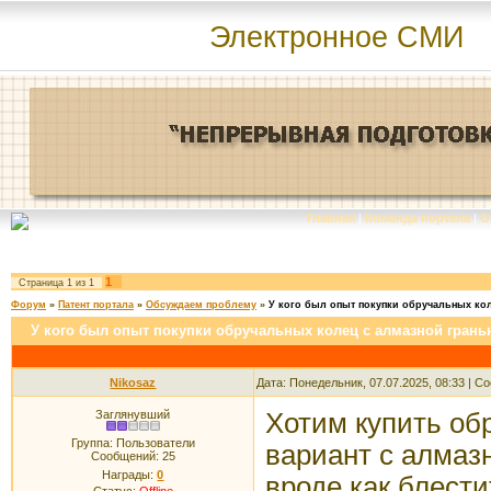
Электронное СМИ
Главная
|
Команда портала
|
О
1
Страница
1
из
1
Форум
»
Патент портала
»
Обсуждаем проблему
»
У кого был опыт покупки обручальных ко
У кого был опыт покупки обручальных колец с алмазной гран
Nikosaz
Дата: Понедельник, 07.07.2025, 08:33 | 
Заглянувший
Хотим купить об
Группа: Пользователи
вариант с алмаз
Сообщений:
25
Награды:
0
вроде как блести