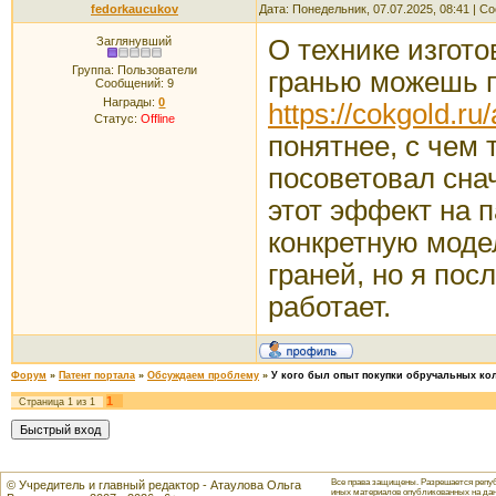
fedorkaucukov
Дата: Понедельник, 07.07.2025, 08:41 | 
Заглянувший
О технике изгот
Группа: Пользователи
гранью можешь п
Сообщений:
9
Награды:
0
https://cokgold.ru/a
Статус:
Offline
понятнее, с чем
посоветовал сна
этот эффект на 
конкретную моде
граней, но я пос
работает.
Форум
»
Патент портала
»
Обсуждаем проблему
»
У кого был опыт покупки обручальных ко
1
Страница
1
из
1
Все права защищены. Разрешается репуб
© Учредитель и главный редактор - Атаулова Ольга
иных материалов опубликованных на данн